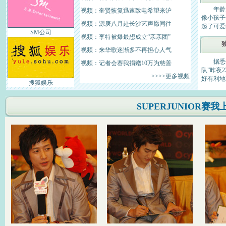
年龄大多
视频：奎贤恢复迅速致电希望来沪
像小孩子
视频：源庚八月赴长沙艺声愿同往
起了可爱的
SM公司
视频：李特被爆最想成立“亲亲团”
视频：来华歌迷渐多不再担心人气
据悉他
视频：记者会赛我捐赠10万为慈善
队”昨夜
>>>>更多视频
好有利地势”
搜狐娱乐
SUPERJUNIOR