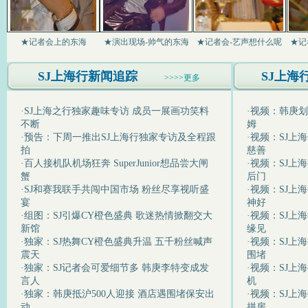
★记者会上的东海
★演出现场-帅气的东海
★记者会-艺声想什么呢
★记
SJ上海行新闻追踪
SJ上海
>>>>更多
·
SJ上海之行独家趣味专访 成员一展画功笑料
·
视频：韩庚划
不断
姆
·
预告：下周一推出SJ上海行独家专访及全程跟
·
视频：SJ上
拍
慈善
·
百人接机队机场狂奔 SuperJunior想品尝大闸
·
视频：SJ上
蟹
后门
·
SJ和赛我联手共闯中国市场 粉丝尽享视听盛
·
视频：SJ上
宴
神好
·
组图：SJ引爆CY橙色盛典 歌迷热情掀翻交大
·
视频：SJ上海
新馆
缘见
·
独家：SJ热舞CY橙色盛典升温 五千粉丝喊声
·
视频：SJ上
震天
围堵
·
独家：SJ记者会可爱细节多 韩庚李特变成发
·
视频：SJ上
言人
机
·
独家：韩庚抵沪500人迎接 酒店遇围堵保安出
·视频：
SJ上
动
拼房