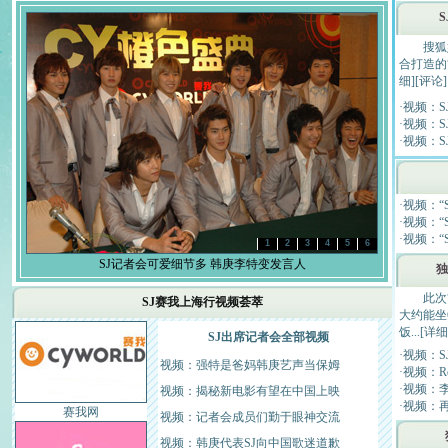
搜狐娱
合打造的“
细
][
评论
]
·
视频：S
·
视频：S
·
视频：S
·
视频：“Su
·
视频：“S
·
视频：“S
1
2
3
4
5
6
SJ记者会可爱细节多 韩庚李特变发言人
独
此次“20
SJ赛我上海行视频荟萃
大约能坐6
饭...[
详细
SJ出席记者会全部视频
·
视频：S
视频：强特是爸妈韩庚艺声当保姆
·
视频：R
·
视频：
视频：揭秘新电影有望在中国上映
·
视频：再
赛我网
视频：记者会成员们勤于眼神交流
视频：韩庚代表SJ向中国歌迷道歉