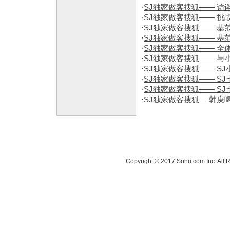
·
SJ独家做客搜狐—— 访
·
SJ独家做客搜狐—— 挑
·
SJ独家做客搜狐—— 基
·
SJ独家做客搜狐—— 基范
·
SJ独家做客搜狐—— 全
·
SJ独家做客搜狐—— 与
·
SJ独家做客搜狐—— S
·
SJ独家做客搜狐—— S
·
SJ独家做客搜狐—— S
·
SJ独家做客搜狐— 韩庚
Copyright © 2017 Sohu.com Inc. A