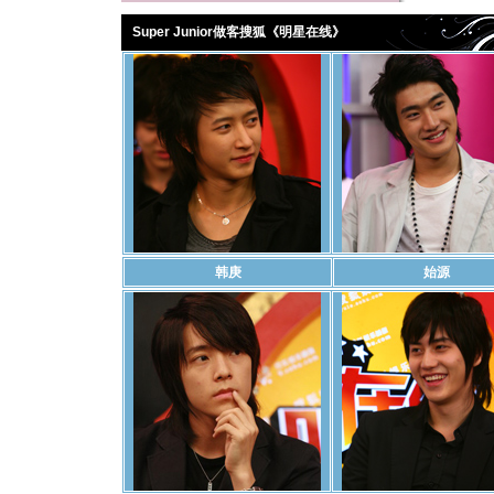
Super Junior做客搜狐《明星在线》
韩庚
始源