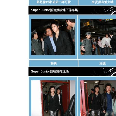
基范像邻家弟弟一样可爱
奎贤很有魅力哦
Super Junior抵达搜狐地下停车场
韩庚
始源
Super Junior赶往彩排现场