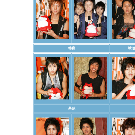
韩庚
希澈
基范