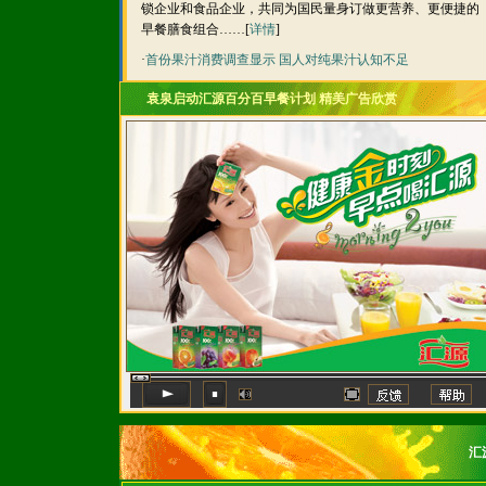
锁企业和食品企业，共同为国民量身订做更营养、更便捷的
早餐膳食组合……[
详情
]
·
首份果汁消费调查显示 国人对纯果汁认知不足
袁泉启动汇源百分百早餐计划 精美广告欣赏
汇