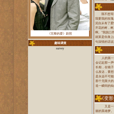
我不想等到
我要我的玫瑰
泥自从有了爱
开花的树，树
啊。”我脱口
《完整的爱》剧照
就算是你身上
句深情的话说
趣味调查
survey
人的第一
会记起那一声
长相，在镜子
么发达，要想
是永远不可能
那个无限大的
造一瞬间的灿
《变形
又是一
丽的英雄梦。