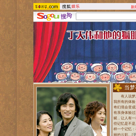
新
当梦
有人说梦总
我所有的体验
奇幻境会变成
有亲身体验过
赋，让人有一
些记忆是不是
样一个记忆：
丽的云彩…[