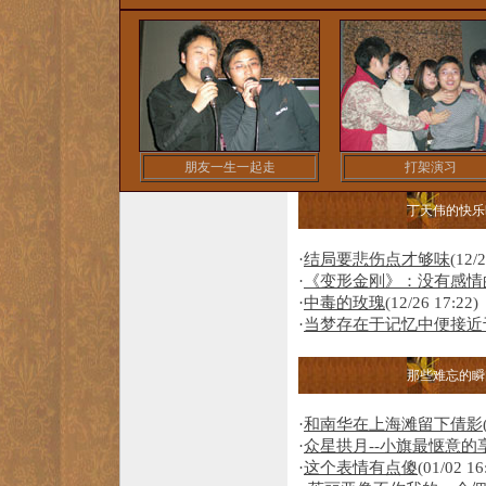
朋友一生一起走
打架演习
丁天伟的快乐
·
结局要悲伤点才够味
(12/
·
《变形金刚》：没有感情
·
中毒的玫瑰
(12/26 17:22)
·
当梦存在于记忆中便接
那些难忘的瞬
·
和南华在上海滩留下倩影
·
众星拱月--小旗最惬意的
·
这个表情有点傻
(01/02 16