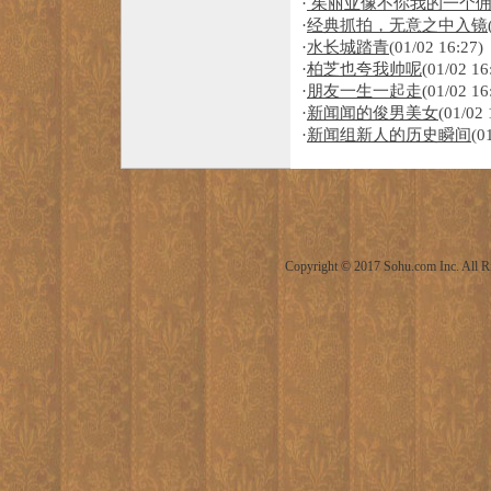
·
茱丽亚像不你我的一个
·
经典抓拍，无意之中入镜
·
水长城踏青
(01/02 16:27)
·
柏芝也夸我帅呢
(01/02 16
·
朋友一生一起走
(01/02 16
·
新闻闻的俊男美女
(01/02 
·
新闻组新人的历史瞬间
(0
Copyright © 2017 Sohu.com Inc. Al