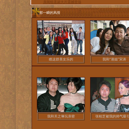
亲闻组圣诞大片震撼登场
那一瞬的风情
瞧这群美女乐的
我和“港姐”宋涛
我和关之琳玩亲密
张柏芝被我的帅气吸