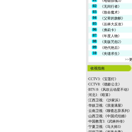
01
《电锯惊魂3》
02
《无间行者》
03
《致命魔术》
04
《父辈的旗帜》
05
《丛林大反攻》
06
《弗莉卡》
07
《年度人物》
08
《美版咒怨2》
09
《绝代艳后》
10
《夹缝求生》
>>
收视指南
·
CCTV3:《宝莲灯》
·
CCTV8:《德龄公主》
·
BTV-9:《风吹云动星不动》
·
河北1:《暗算》
·
江西卫视: 《沙家浜》
·
华娱卫视:《浪漫满屋》
·
云南
卫视:《聊斋志异系列》
·
山西卫视:《中国式结婚》
·
中国教育3:《武林外传》
·
宁夏卫视:《马大帅3》