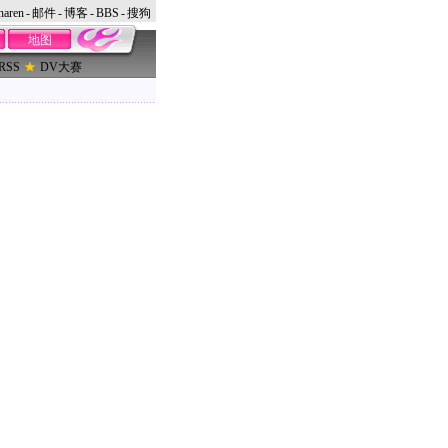
naren
-
邮件
-
博客
-
BBS
-
搜狗
地图
RSS
DV大赛