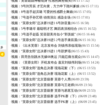
·
视频：芙蓉姐姐神秘现身 性感热舞抢镜头
(06/15 17:32)
·
视频：9号刘芳辰 才艺向黄，方力申下跪叫爹娘
(06/15 17:11)
·
视频：8号选手赵滨璐 可爱的性感爵士舞娘
(06/15 17:05)
·
视频：7号选手孙艺萌 动情演出 感染全场
(06/15 17:01)
·
视频：“芙蓉女郎”总决赛19进1 6号孙亚曼
(06/15 16:58)
·
视频：5号李璐岑 最聪明才艺 舞蹈表演相结合
(06/15 16:52)
·
视频：3号选手赵磊 笑容甜美肖似小“郭羡妮”
(06/15 16:44)
·
视频：“芙蓉女郎”总决赛19进5 2号选手康辰晨
(06/15 16:31)
·
视频：《出水芙蓉》北京发布会 刘镇伟亲临现场
(06/15 15:54)
更多
·
视频：“芙蓉女郎”总决赛19进1 1号邵梦瑶
(06/15 15:43)
·
视频：田亮告别跳水无缘08奥运 只能忍痛当观众
(06/15 14:47)
·
视频：《芙蓉女郎》开机发布会 嘉宾刘镇伟到场
(06/15 14:24)
·
视频：“芙蓉女郎”选角总决赛 现场花絮（下）
(06/15 13:53)
·
视频：“芙蓉女郎”选角总决赛 现场花絮（上）
(06/15 13:52)
·
视频：“芙蓉女郎”北京晋级赛 芙蓉个人秀
(06/09 23:59)
·
视频：“芙蓉女郎”北京晋级赛 芙蓉与王老师
(06/09 23:56)
·
视频：“芙蓉女郎”北京晋级赛 芙蓉与易茗互动
(06/09 23:53)
·
视频：“芙蓉女郎”北京晋级赛 选手PK赛（下）
(06/09 23:48)
·
视频：“芙蓉女郎”北京晋级赛 选手PK赛（上）
(06/09 23:45)