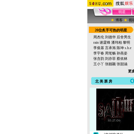
明星
博客
视
20位炙手可热的明星
周杰伦
刘德华
后舍男生
rain
谢霆锋
潘玮柏
黎明
李俊基
言承旭
陈坤
s.h.e
李宇春
周笔畅
孙燕姿
张含韵
刘亦菲
蔡依林
王小丫
张靓颖
张韶涵
更多
北 美 票 房