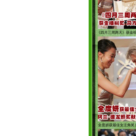
《四月三周两天》获金棕
全度妍获最佳女主角奖 