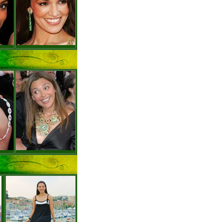
全度妍与导演李沧东
黛安-克鲁格典雅华美