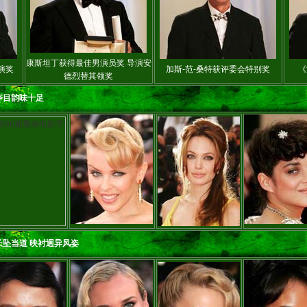
康斯坦丁获得最佳男演员奖 导演安
演奖
加斯-范-桑特获评委会特别奖
《
德烈替其领奖
夺目韵味十足
长坠当道 映衬迥异风姿