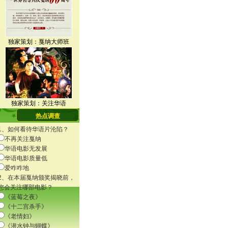
独家策划：戛纳大师班
河濑直美典雅黑裙亮相
独家策划：关注华语
热点调查
1、如何看待华语片沦陷？
不再关注戛纳
华语电影无发展
阿兰德龙爱女笑容迷人
华语电影质量低
爱咋咋地
2、在本届戛纳颁奖揭晓前，
您会关注哪部电影？
《蓝莓之夜》
《十二宫杀手》
《老情妇》
《潜水钟与蝴蝶》