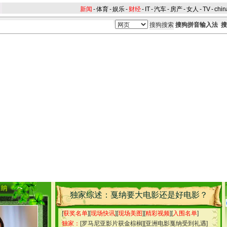
新闻
-
体育
-
娱乐
-
财经
-
IT
-
汽车
-
房产
-
女人
-
TV
-
chin
搜狗拼音输入法
搜
独家综述：戛纳要大电影还是好电影？
[
获奖名单
][
现场快讯
][
现场美图
][
精彩视频
][
入围名单
]
独家：
[
罗马尼亚影片获金棕榈
][
亚洲电影戛纳受到礼遇
]