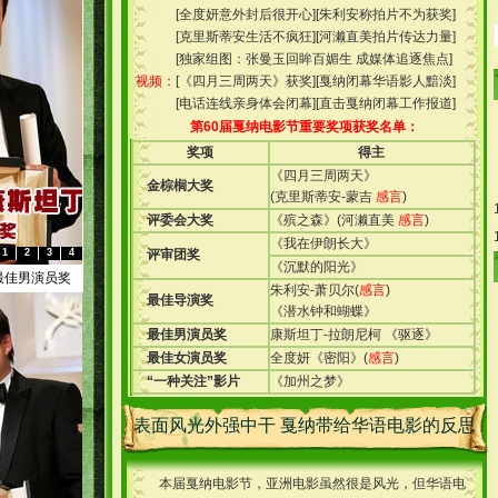
[
全度妍意外封后很开心
][
朱利安称拍片不为获奖
]
[
克里斯蒂安生活不疯狂
][
河濑直美拍片传达力量
]
[
独家组图：张曼玉回眸百媚生 成媒体追逐焦点
]
视频：
[
《四月三周两天》获奖
][
戛纳闭幕华语影人黯淡
]
[
电话连线亲身体会闭幕
][
直击戛纳闭幕工作报道
]
第60届戛纳电影节重要奖项获奖名单：
奖项
得主
《四月三周两天》
金棕榈大奖
(
克里斯蒂安-蒙吉
感言
)
评委会大奖
《殡之森》
(
河濑直美
感言
)
《我在伊朗长大》
1
2
3
4
评审团奖
《沉默的阳光》
金棕榈大奖
朱利安-萧贝尔
(
感言
)
最佳导演奖
《潜水钟和蝴蝶》
最佳男演员奖
康斯坦丁-拉朗尼柯
《驱逐》
最佳女演员奖
全度妍
《密阳》
(
感言
)
“一种关注”影片
《加州之梦》
表面风光外强中干 戛纳带给华语电影的反思
本届戛纳电影节，亚洲电影虽然很是风光，但华语电