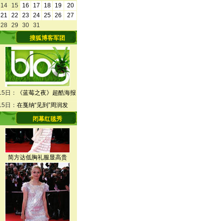
14
15
16
17
18
19
20
21
22
23
24
25
26
27
28
29
30
31
搜狐博客军团
托妮星星耳环别致夺目
15日：
《蓝莓之夜》超酷海报
15日：
在戛纳“见到”周润发
闭幕红毯秀
简方达低胸礼服显高贵
莎拉-弗里斯蒂银裙闪耀