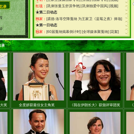
红毯：
[
巩俐张曼玉舒淇争艳
] [
巩俐独爱中国风
] [
视频
]
忆录
★第二日动态
程
独家：
[
裘德-洛等空降戛纳 为王家卫《蓝莓之夜》捧场
]
★第一日动态
却
独家：
[
60届戛纳揭幕倒计时
] [
全球媒体聚戛纳
] [
花絮
]
收录
大奖
全度妍获最佳女主角奖
《我在伊朗长大》获颁评审团奖
《