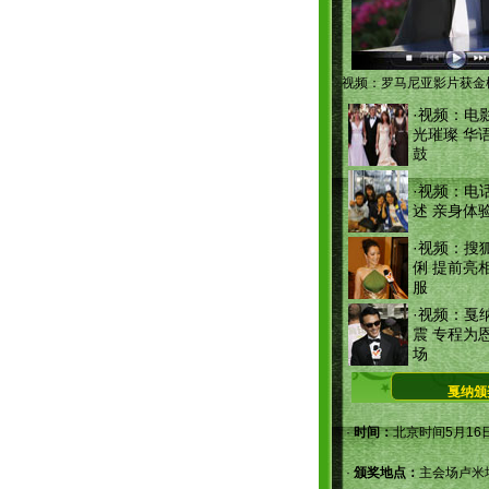
视频：罗马尼亚影片获金
·
视频：电
光璀璨 华
鼓
·
视频：电
述 亲身体
·
视频：搜
俐 提前亮
服
·
视频：戛
震 专程为
场
戛纳颁
·
时间：
北京时间5月16
·
颁奖地点：
主会场卢米