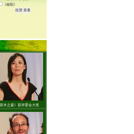
《秘阳》
托妮星星耳环别致夺目
简方达低胸礼服显高贵
原木之森》获评委会大奖
莎拉-弗里斯蒂银裙闪耀