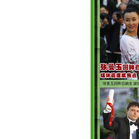
张曼玉回眸百媚生 媒