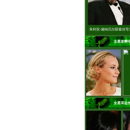
朱利安-施纳贝尔获最佳导
女星发辫
女星耳边