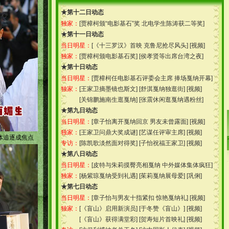
★第十二日动态
独家：
[
贾樟柯颁“电影基石”奖 北电学生陈涛获二等奖
]
★第十一日动态
当日明星：
[
《十三罗汉》首映 克鲁尼抢尽风头
] [
视频
]
独家：
[
贾樟柯颁电影基石奖
] [
侯孝贤等出席台湾之夜
]
★第十日动态
当日明星：
[
贾樟柯任电影基石评委会主席 捧场戛纳开幕
]
独家：
[
王家卫摘墨镜也斯文
] [
舒淇戛纳独逛街
] [
视频
]
[
关锦鹏施南生逛戛纳
] [
张震休闲逛戛纳遇粉丝
]
★第九日动态
当日明星：
[
章子怡离开戛纳回京 男友未曾露面
] [
视频
]
独家：
[
王家卫问鼎大奖成谜
] [
艺谋任评审主席
] [
视频
]
体追逐成焦点
专访：
[
陈凯歌淡然面对得奖
] [
子怡祝福王家卫
] [
视频
]
★第八日动态
当日明星：
[
皮特与朱莉摸臀亮相戛纳 中外媒体集体疯狂
]
独家：
[
杨紫琼戛纳受到礼遇
] [
茱莉戛纳展母爱
] [
巩俐
]
★第七日动态
当日明星：
[
章子怡与男友十指紧扣 惊艳戛纳礼
] [
视频
]
独家：
[
《盲山》启用新演员
] [
于冬赞《盲山》
] [
视频
]
[
《盲山》获得满堂彩
] [
贺寿短片首映礼
] [
视频
]