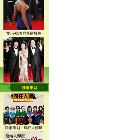
艾玛-德考尼斯露酥胸
全度妍与导演李沧东
独家策划
黛安-克鲁格典雅华美
独家策划：疯狂大师班