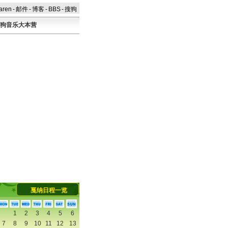
aren
-
邮件
-
博客
-
BBS
-
搜狗
狗音乐大本营
河濑直美典雅黑裙亮相
阿兰德龙爱女笑容迷人
戛纳日程一览
1
2
3
4
5
6
7
8
9
10
11
12
13