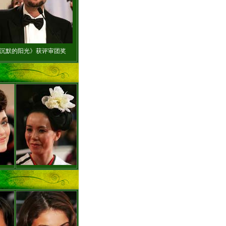
女星苏菲展复古韵味
沉默的阳光》获评审团奖
萨拉-波莉蓝色礼裙亮相
艾玛-德考尼斯露酥胸