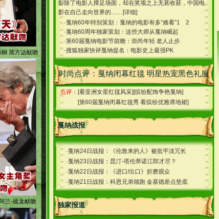
影除了电影人撑足场面，却在奖项之上无甚收获，中国电
影在自己走向世界的……[
详细
]
·
戛纳60年特别策划：戛纳的电影有多“难看”1
2
·
戛纳60周年独家策划：这些大师从戛纳崛起
·
第60届戛纳电影节前瞻：崇尚年轻 老人止步
·
搜狐独家快评戛纳提名：电影史上最强PK
榈 简方达献吻
时尚点评：戛纳闭幕红毯 明星热宠黑色礼服
点评：
[
看亚洲女星红毯风采
][
缤纷配饰争艳戛纳
]
[
第60届戛纳闭幕红毯秀 看缤纷优雅席地裙
]
戛纳战报
·
戛纳24日战报：《伦敦来的人》被批平淡冗长
·
戛纳23日战报：昆汀-塔伦蒂诺江郎才尽？
·
戛纳22日战报：《进口/出口》折磨观众
·
戛纳21日战报：科恩兄弟领跑 金基德差点垫底
阿兰-德龙献吻
独家报道