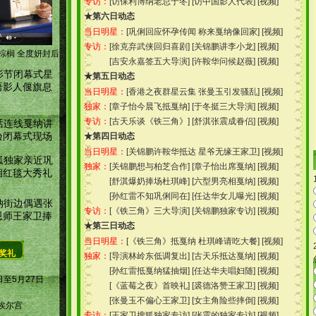
专访：
[
访保利博纳老总于冬
] [
访中国影人代表
] [
视频
]
★第六日动态
当日明星：
[
巩俐回应怀孕传闻 称来戛纳像回家
] [
视频
]
专访：
[
徐克弃武侠回归喜剧
] [
关锦鹏讲李小龙
] [
视频
]
棕榈 全度妍封后
[
吉安永嘉签五大导演
] [
许鞍华问候赵薇
] [
视频
]
影节闭幕式星
★第五日动态
语影人偃旗息
当日明星：
[
香港之夜群星云集 张曼玉引发骚乱
] [
视频
]
独家：
[
章子怡今晨飞抵戛纳
] [
于冬挺三大导演
] [
视频
]
专访：
[
古天乐谈《铁三角》
] [
舒淇张震成眷侣
] [
视频
]
话连线戛纳讲
验闭幕式现场
★第四日动态
当日明星：
[
关锦鹏许鞍华抵达 星爷无缘王家卫
] [
视频
]
狐独家亲近巩
独家：
[
关锦鹏想与柏芝合作
] [
章子怡出席戛纳
] [
视频
]
相红毯大秀礼
[
舒淇爆奶捧场杜琪峰
] [
六型男亮相戛纳
] [
视频
]
[
孙红雷不知巩俐同在
] [
任达华女儿曝光
] [
视频
]
纳街边偶遇张
专访：
[
《铁三角》三大导演
] [
关锦鹏独家专访
] [
视频
]
恩师王家卫捧
★第三日动态
当日明星：
[
《铁三角》抵戛纳 杜琪峰请吃大餐
] [
视频
]
奖礼
独家：
[
导演林岭东低调复出
] [
古天乐抵达戛纳
] [
视频
]
[
孙红雷抵戛纳猛抽烟
] [
任达华夫唱妇随
] [
视频
]
日至5月27日
[
《蓝莓之夜》首映礼
] [
裘德洛赞王家卫
] [
视频
]
[
张曼玉不偏心王家卫
] [
女主角险些摔倒
] [
视频
]
埃尔宫
专访：
[
王家卫搜狐独家专访
] [
张震的独家专访
] [
视频
]