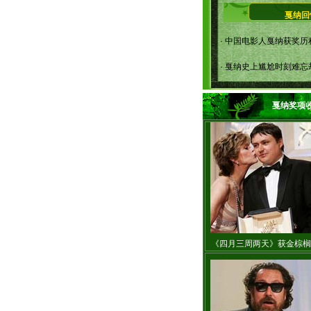
戛纳回
·
中国电影人戛纳获奖历
·
戛纳史上尴尬时刻难忘
戛纳奖项
《四月三周两天》获金棕榈