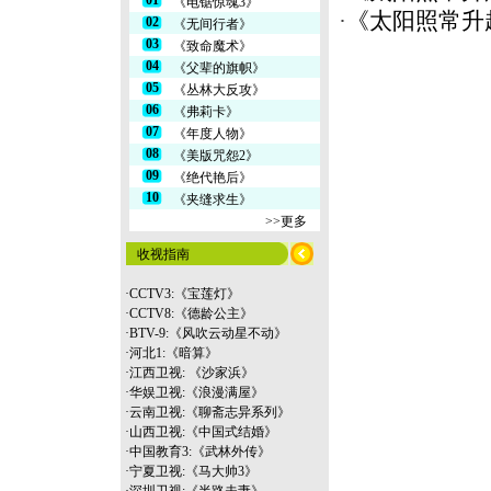
01
《电锯惊魂3》
·
《太阳照常升
02
《无间行者》
03
《致命魔术》
04
《父辈的旗帜》
05
《丛林大反攻》
06
《弗莉卡》
07
《年度人物》
08
《美版咒怨2》
09
《绝代艳后》
10
《夹缝求生》
>>更多
收视指南
·
CCTV3:《宝莲灯》
·
CCTV8:《德龄公主》
·
BTV-9:《风吹云动星不动》
·
河北1:《暗算》
·
江西卫视: 《沙家浜》
·
华娱卫视:《浪漫满屋》
·
云南
卫视:《聊斋志异系列》
·
山西卫视:《中国式结婚》
·
中国教育3:《武林外传》
·
宁夏卫视:《马大帅3》