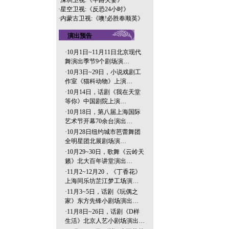
·
深圳卫视:《半路夫妻》
·
星空卫视:《反恐24小时》
·
内蒙古卫视:《噢!必胜奉顺英》
演出预告
·
10月1日~11月11日北京现代
舞演出季节9个剧场演…
·
10月3日~29日，小说戏剧工
作室《猫科动物》上演…
·
10月14日，话剧《我在天堂
等你》中国剧院上演…
·
10月18日，第八届上海国际
艺术节开幕70余台演出…
·
10月28日纽约城市芭蕾舞团
全明星团北展剧场演…
·
10月29~30日，歌舞《云岭天
籁》北大百年讲堂演出…
·
11月2~12月20，《丁香花》
上海同乐坊芷江梦工场演…
·
11月3~5日，话剧《玩偶之
家》东方先锋小剧场演出…
·
11月8日~26日，话剧《D样
生活》北京人艺小剧场演出…