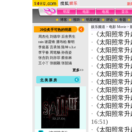
新
明星
电影
电视
音乐
博客
视听
明星档案
评论
专题
娱乐频道
>
电影 Movie
>
20位炙手可热的明星
·
《太阳照常升
周杰伦
刘德华
后舍男生
·
《太阳照常升
rain
谢霆锋
潘玮柏
黎明
李俊基
言承旭
陈坤
s.h.e
·
《太阳照常升
李宇春
周笔畅
孙燕姿
·
《太阳照常升
张含韵
刘亦菲
蔡依林
王小丫
张靓颖
张韶涵
·
《太阳照常升
更多>>
·
《太阳照常升
北 美 票 房
·
《太阳照常升
·
《太阳照常升
·
《太阳照常升
·
《太阳照常升
·
《太阳照常升
16:51)
·
《太阳照常升