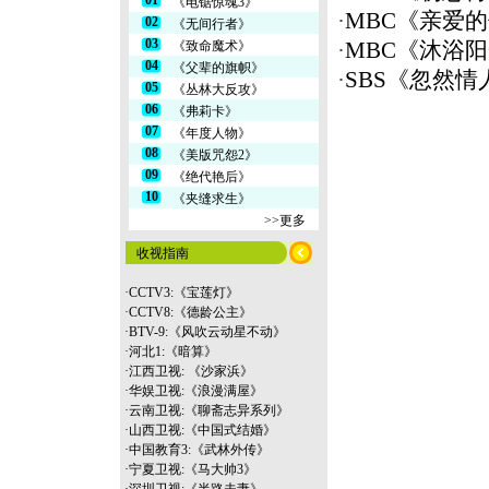
01
《电锯惊魂3》
·
MBC《亲爱的
02
《无间行者》
03
《致命魔术》
·
MBC《沐浴阳
04
《父辈的旗帜》
·
SBS《忽然情
05
《丛林大反攻》
06
《弗莉卡》
07
《年度人物》
08
《美版咒怨2》
09
《绝代艳后》
10
《夹缝求生》
>>更多
收视指南
·
CCTV3:《宝莲灯》
·
CCTV8:《德龄公主》
·
BTV-9:《风吹云动星不动》
·
河北1:《暗算》
·
江西卫视: 《沙家浜》
·
华娱卫视:《浪漫满屋》
·
云南
卫视:《聊斋志异系列》
·
山西卫视:《中国式结婚》
·
中国教育3:《武林外传》
·
宁夏卫视:《马大帅3》