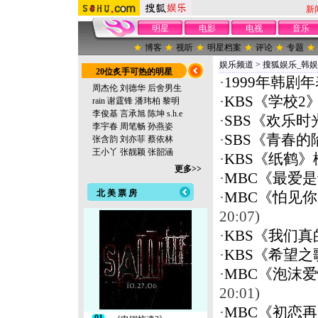
新
明星
电影
电视
音乐
博客
视听
明星档案
评论
专题
娱乐频道
>
搜狐娱乐_韩娱
20位炙手可热的明星
·
1999年韩剧
周杰伦
刘德华
后舍男生
·
KBS《学校2
rain
谢霆锋
潘玮柏
黎明
李俊基
言承旭
陈坤
s.h.e
·
SBS《欢乐时
李宇春
周笔畅
孙燕姿
·
SBS《青春的
张含韵
刘亦菲
蔡依林
王小丫
张靓颖
张韶涵
·
KBS《纸鹤》
更多>>
·
MBC《最爱是
北 美 票 房
·
MBC《怕见
20:07)
·
KBS《我们真
·
KBS《希望之
·
MBC《泡沫爱
20:01)
·
MBC《初恋再