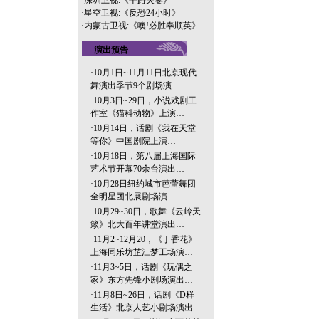
·
深圳卫视:《半路夫妻》
·
星空卫视:《反恐24小时》
·
内蒙古卫视:《噢!必胜奉顺英》
演出预告
·
10月1日~11月11日北京现代
舞演出季节9个剧场演…
·
10月3日~29日，小说戏剧工
作室《猫科动物》上演…
·
10月14日，话剧《我在天堂
等你》中国剧院上演…
·
10月18日，第八届上海国际
艺术节开幕70余台演出…
·
10月28日纽约城市芭蕾舞团
全明星团北展剧场演…
·
10月29~30日，歌舞《云岭天
籁》北大百年讲堂演出…
·
11月2~12月20，《丁香花》
上海同乐坊芷江梦工场演…
·
11月3~5日，话剧《玩偶之
家》东方先锋小剧场演出…
·
11月8日~26日，话剧《D样
生活》北京人艺小剧场演出…