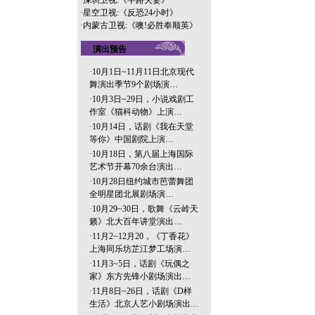
·
深圳卫视:《半路夫妻》
·
星空卫视:《反恐24小时》
·
内蒙古卫视:《噢!必胜奉顺英》
演出预告
·
10月1日~11月11日北京现代
舞演出季节9个剧场演…
·
10月3日~29日，小说戏剧工
作室《猫科动物》上演…
·
10月14日，话剧《我在天堂
等你》中国剧院上演…
·
10月18日，第八届上海国际
艺术节开幕70余台演出…
·
10月28日纽约城市芭蕾舞团
全明星团北展剧场演…
·
10月29~30日，歌舞《云岭天
籁》北大百年讲堂演出…
·
11月2~12月20，《丁香花》
上海同乐坊芷江梦工场演…
·
11月3~5日，话剧《玩偶之
家》东方先锋小剧场演出…
·
11月8日~26日，话剧《D样
生活》北京人艺小剧场演出…