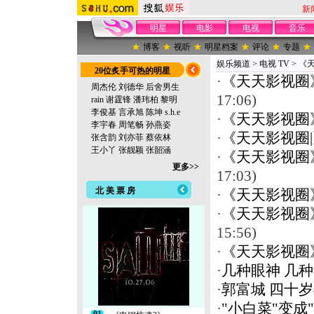
新
明星
电影
电视
音乐
博客
视听
明星档案
评论
专题
娱乐频道
>
电视 TV
>
《
20位炙手可热的明星
·
《天天影视圈
周杰伦
刘德华
后舍男生
17:06)
rain
谢霆锋
潘玮柏
黎明
李俊基
言承旭
陈坤
s.h.e
·
《天天影视圈
李宇春
周笔畅
孙燕姿
·
《天天影视圈
张含韵
刘亦菲
蔡依林
王小丫
张靓颖
张韶涵
·
《天天影视圈
更多>>
17:03)
北 美 票 房
·
《天天影视圈
·
《天天影视圈
15:56)
·
《天天影视圈
·
几种眼神 几
·
郭富城 四十
·
"小白菜"变成