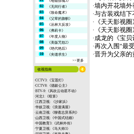
01
《电锯惊魂3》
·
墙内开花墙外
02
《无间行者》
03
《致命魔术》
·
与古装戏结下
04
《父辈的旗帜》
·
《天天影视圈
05
《丛林大反攻》
·
《天天影视圈
06
《弗莉卡》
07
《年度人物》
·
成龙的《宝贝
08
《美版咒怨2》
·
再次入围"最受
09
《绝代艳后》
·
晋升为父亲的
10
《夹缝求生》
>>更多
收视指南
·
CCTV3:《宝莲灯》
·
CCTV8:《德龄公主》
·
BTV-9:《风吹云动星不动》
·
河北1:《暗算》
·
江西卫视: 《沙家浜》
·
华娱卫视:《浪漫满屋》
·
云南
卫视:《聊斋志异系列》
·
山西卫视:《中国式结婚》
·
中国教育3:《武林外传》
·
宁夏卫视:《马大帅3》