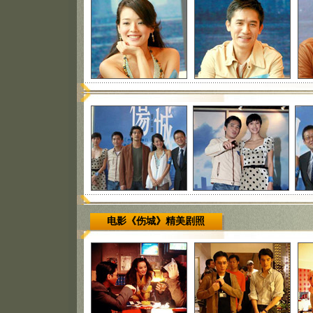
电影《伤城》精美剧照