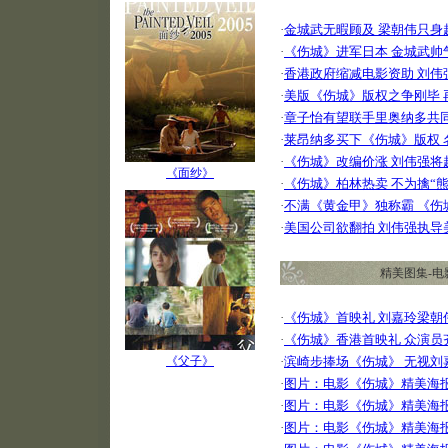
·
金城武无暇顾及 梁朝伟只身
·
《伤城》进军日本 金城武帅
·
香港政府缩减电影资助 刘伟
·
美版《伤城》版权之争刚毕 
·
章子怡有望联手里奥纳多共
·
莱昂纳多买下《伤城》版权 
·
《伤城》改编价涨 刘伟强将
《面纱》
·
《伤城》柏林热卖 不为擒“熊
·
不满《黄金甲》独称霸 《伤
·
美国公司欲翻拍 刘伟强执导
精美图集-电
·
《伤城》首映礼 刘嘉玲梁朝
·
《伤城》香港首映礼 众演员
《父子》
·
滨崎步捧场《伤城》 无视刘
·
图片：电影《伤城》精美海报
·
图片：电影《伤城》精美海报
·
图片：电影《伤城》精美海报