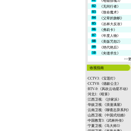
01
《电锯惊魂3》
02
《无间行者》
03
《致命魔术》
04
《父辈的旗帜》
05
《丛林大反攻》
06
《弗莉卡》
07
《年度人物》
08
《美版咒怨2》
09
《绝代艳后》
10
《夹缝求生》
>>
收视指南
·
CCTV3:《宝莲灯》
·
CCTV8:《德龄公主》
·
BTV-9:《风吹云动星不动》
·
河北1:《暗算》
·
江西卫视: 《沙家浜》
·
华娱卫视:《浪漫满屋》
·
云南
卫视:《聊斋志异系列》
·
山西卫视:《中国式结婚》
·
中国教育3:《武林外传》
·
宁夏卫视:《马大帅3》