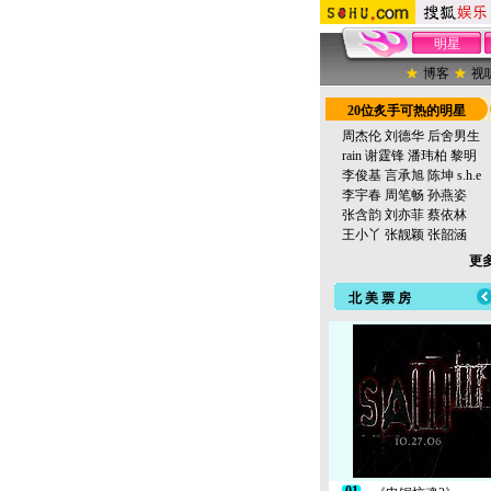
明星
博客
视
20位炙手可热的明星
周杰伦
刘德华
后舍男生
rain
谢霆锋
潘玮柏
黎明
李俊基
言承旭
陈坤
s.h.e
李宇春
周笔畅
孙燕姿
张含韵
刘亦菲
蔡依林
王小丫
张靓颖
张韶涵
更多
北 美 票 房