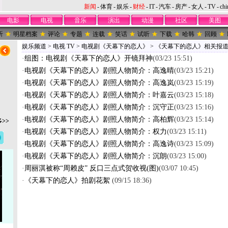
新闻
-
体育
-
娱乐
-
财经
-
IT
-
汽车
-
房产
-
女人
-
TV
-
chi
电影
电视
音乐
演出
动漫
社区
美图
听
明星档案
评论
专题
连载
笑话
试听
下载
哈韩
回顾
娱乐频道
>
电视 TV
>
电视剧《天幕下的恋人》
>
《天幕下的恋人》相关报
·
组图：电视剧《天幕下的恋人》开镜拜神
(03/23 15:51)
·
电视剧《天幕下的恋人》剧照人物简介：高逸晴
(03/23 15:21)
·
电视剧《天幕下的恋人》剧照人物简介：高逸岚
(03/23 15:19)
·
电视剧《天幕下的恋人》剧照人物简介：叶嘉云
(03/23 15:18)
·
电视剧《天幕下的恋人》剧照人物简介：沉守正
(03/23 15:16)
·
电视剧《天幕下的恋人》剧照人物简介：高柏辉
(03/23 15:14)
>>
·
电视剧《天幕下的恋人》剧照人物简介：权力
(03/23 15:11)
·
电视剧《天幕下的恋人》剧照人物简介：高逸诗
(03/23 15:09)
·
电视剧《天幕下的恋人》剧照人物简介：沉朗
(03/23 15:00)
·
周丽淇被称“周赖皮” 反口三点式贺收视(图)
(03/07 10:45)
·
《天幕下的恋人》拍剧花絮
(09/15 18:36)