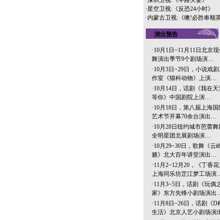
·
深圳卫视:《半路夫妻》
·
星空卫视:《反恐24小时》
·
内蒙古卫视:《噢!必胜奉顺
演出预告
·
10月1日~11月11日北京
舞演出季节9个剧场演…
·
10月3日~29日，小说戏
作室《猫科动物》上演…
·
10月14日，话剧《我在天
等你》中国剧院上演…
·
10月18日，第八届上海国
艺术节开幕70余台演出…
·
10月28日纽约城市芭蕾舞
全明星团北展剧场演…
·
10月29~30日，歌舞《云
籁》北大百年讲堂演出…
·
11月2~12月20，《丁香
上海同乐坊芷江梦工场演
·
11月3~5日，话剧《玩偶
家》东方先锋小剧场演出
·
11月8日~26日，话剧《D
生活》北京人艺小剧场演