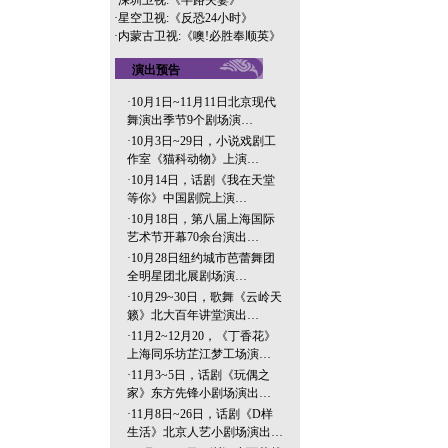
·
深圳卫视:《半路夫妻》
·
星空卫视:《反恐24小时》
·
内蒙古卫视:《噢!必胜奉顺英》
演出预告
·
10月1日~11月11日北京现代
舞演出季节9个剧场演…
·
10月3日~29日，小说戏剧工
作室《猫科动物》上演…
·
10月14日，话剧《我在天堂
等你》中国剧院上演…
·
10月18日，第八届上海国际
艺术节开幕70余台演出…
·
10月28日纽约城市芭蕾舞团
全明星团北展剧场演…
·
10月29~30日，歌舞《云岭天
籁》北大百年讲堂演出…
·
11月2~12月20，《丁香花》
上海同乐坊芷江梦工场演…
·
11月3~5日，话剧《玩偶之
家》东方先锋小剧场演出…
·
11月8日~26日，话剧《D样
生活》北京人艺小剧场演出…