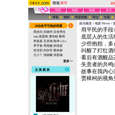
新
明星
电影
电视
音乐
博客
视听
明星档案
评论
专题
娱乐频道
>
电影 Movie
>
20位炙手可热的明星
·
用平民的手段
周杰伦
刘德华
后舍男生
·
底层人的生活
rain
谢霆锋
潘玮柏
黎明
李俊基
言承旭
陈坤
s.h.e
·
少些抱怨，多
李宇春
周笔畅
孙燕姿
·
叫醒了灯红酒
张含韵
刘亦菲
蔡依林
王小丫
张靓颖
张韶涵
·
看后有酒醒品
更多>>
·
失意者的共鸣
北 美 票 房
·
故事在我内心
·
贾樟柯的视角