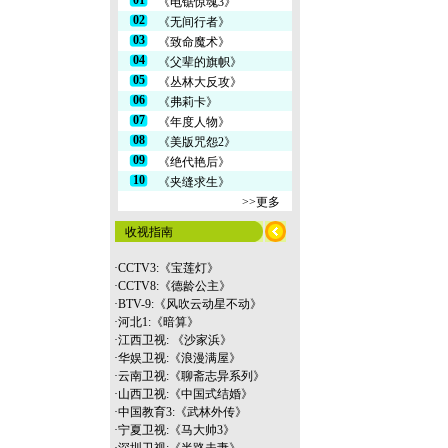
01
《电锯惊魂3》
02
《无间行者》
03
《致命魔术》
04
《父辈的旗帜》
05
《丛林大反攻》
06
《弗莉卡》
07
《年度人物》
08
《美版咒怨2》
09
《绝代艳后》
10
《夹缝求生》
>>更多
收视指南
·
CCTV3:《宝莲灯》
·
CCTV8:《德龄公主》
·
BTV-9:《风吹云动星不动》
·
河北1:《暗算》
·
江西卫视: 《沙家浜》
·
华娱卫视:《浪漫满屋》
·
云南
卫视:《聊斋志异系列》
·
山西卫视:《中国式结婚》
·
中国教育3:《武林外传》
·
宁夏卫视:《马大帅3》