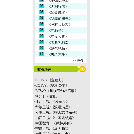
01
《电锯惊魂3》
02
《无间行者》
03
《致命魔术》
04
《父辈的旗帜》
05
《丛林大反攻》
06
《弗莉卡》
07
《年度人物》
08
《美版咒怨2》
09
《绝代艳后》
10
《夹缝求生》
>>更多
收视指南
·
CCTV3:《宝莲灯》
·
CCTV8:《德龄公主》
·
BTV-9:《风吹云动星不动》
·
河北1:《暗算》
·
江西卫视: 《沙家浜》
·
华娱卫视:《浪漫满屋》
·
云南
卫视:《聊斋志异系列》
·
山西卫视:《中国式结婚》
·
中国教育3:《武林外传》
·
宁夏卫视:《马大帅3》