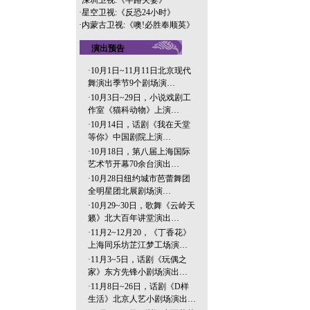
·
深圳卫视:《半路夫妻》
·
星空卫视:《反恐24小时》
·
内蒙古卫视:《噢!必胜奉顺英》
演出预告
·
10月1日~11月11日北京现代
舞演出季节9个剧场演…
·
10月3日~29日，小说戏剧工
作室《猫科动物》上演…
·
10月14日，话剧《我在天堂
等你》中国剧院上演…
·
10月18日，第八届上海国际
艺术节开幕70余台演出…
·
10月28日纽约城市芭蕾舞团
全明星团北展剧场演…
·
10月29~30日，歌舞《云岭天
籁》北大百年讲堂演出…
·
11月2~12月20，《丁香花》
上海同乐坊芷江梦工场演…
·
11月3~5日，话剧《玩偶之
家》东方先锋小剧场演出…
·
11月8日~26日，话剧《D样
生活》北京人艺小剧场演出…