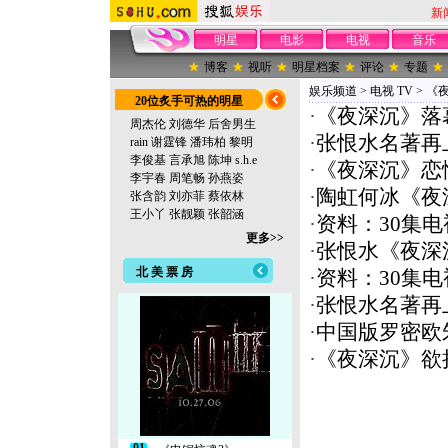
新
明星
电影
电视
音乐
博客
视听
明星档案
评论
专题
娱乐频道
>
电视 TV
>
《
20位炙手可热的明星
·
《夜深沉》落
周杰伦
刘德华
后舍男生
·
张恨水名著再
rain
谢霆锋
潘玮柏
黎明
李俊基
言承旭
陈坤
s.h.e
·
《夜深沉》恋
李宇春
周笔畅
孙燕姿
·
陶虹何冰《夜
张含韵
刘亦菲
蔡依林
王小丫
张靓颖
张韶涵
·
资料：30集
更多>>
·
张恨水《夜深
北 美 票 房
·
资料：30集
·
张恨水名著再
·
中国版罗密欧
·
《夜深沉》欲