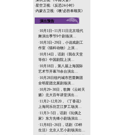
·
深圳卫视:《半路夫妻》
·
星空卫视:《反恐24小时》
·
内蒙古卫视:《噢!必胜奉顺英》
演出预告
·
10月1日~11月11日北京现代
舞演出季节9个剧场演…
·
10月3日~29日，小说戏剧工
作室《猫科动物》上演…
·
10月14日，话剧《我在天堂
等你》中国剧院上演…
·
10月18日，第八届上海国际
艺术节开幕70余台演出…
·
10月28日纽约城市芭蕾舞团
全明星团北展剧场演…
·
10月29~30日，歌舞《云岭天
籁》北大百年讲堂演出…
·
11月2~12月20，《丁香花》
上海同乐坊芷江梦工场演…
·
11月3~5日，话剧《玩偶之
家》东方先锋小剧场演出…
·
11月8日~26日，话剧《D样
生活》北京人艺小剧场演出…