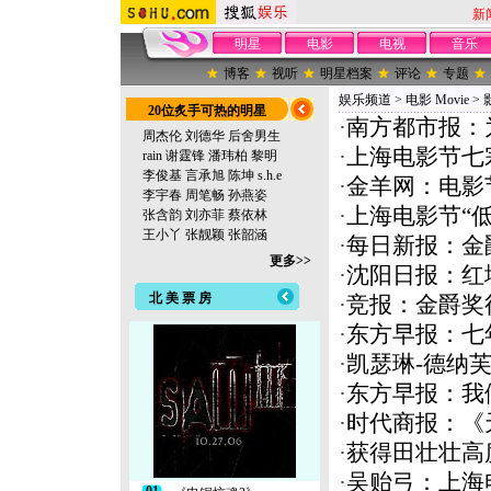
新
明星
电影
电视
音乐
博客
视听
明星档案
评论
专题
娱乐频道
>
电影 Movie
>
20位炙手可热的明星
·
南方都市报：
周杰伦
刘德华
后舍男生
·
上海电影节七
rain
谢霆锋
潘玮柏
黎明
李俊基
言承旭
陈坤
s.h.e
·
金羊网：电影节
李宇春
周笔畅
孙燕姿
·
上海电影节“
张含韵
刘亦菲
蔡依林
王小丫
张靓颖
张韶涵
·
每日新报：金
更多>>
·
沈阳日报：红
北 美 票 房
·
竞报：金爵奖
·
东方早报：七
·
凯瑟琳-德纳
·
东方早报：我
·
时代商报：《
·
获得田壮壮高
·
吴贻弓：上海