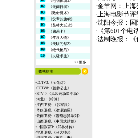
01
《电锯惊魂3》
·
金羊网：上海
02
《无间行者》
03
《致命魔术》
·
上海电影节评
04
《父辈的旗帜》
·
沈阳今报：国
05
《丛林大反攻》
·
《第601个电
06
《弗莉卡》
07
《年度人物》
·
法制晚报：《
08
《美版咒怨2》
09
《绝代艳后》
10
《夹缝求生》
>>更多
收视指南
·
CCTV3:《宝莲灯》
·
CCTV8:《德龄公主》
·
BTV-9:《风吹云动星不动》
·
河北1:《暗算》
·
江西卫视: 《沙家浜》
·
华娱卫视:《浪漫满屋》
·
云南
卫视:《聊斋志异系列》
·
山西卫视:《中国式结婚》
·
中国教育3:《武林外传》
·
宁夏卫视:《马大帅3》