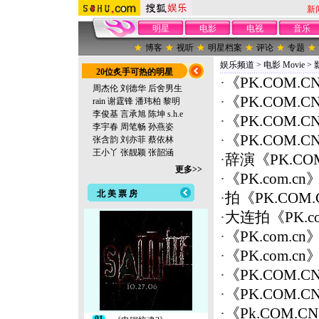
新
明星
电影
电视
音乐
博客
视听
明星档案
评论
专题
娱乐频道
>
电影 Movie
>
20位炙手可热的明星
·
《PK.COM
周杰伦
刘德华
后舍男生
·
《PK.COM
rain
谢霆锋
潘玮柏
黎明
李俊基
言承旭
陈坤
s.h.e
·
《PK.COM
李宇春
周笔畅
孙燕姿
·
《PK.COM
张含韵
刘亦菲
蔡依林
王小丫
张靓颖
张韶涵
·
辞演《PK.C
更多>>
·
《PK.com.
北 美 票 房
·
拍《PK.CO
·
大连拍《PK.
·
《PK.com
·
《PK.com
·
《PK.COM
·
《PK.COM
·
《Pk.COM