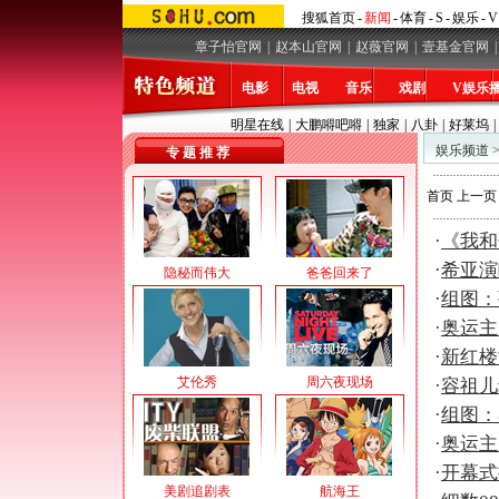
搜狐首页
-
新闻
-
体育
-
S
-
娱乐
-
V
章子怡官网
|
赵本山官网
|
赵薇官网
|
壹基金官网
|
电影
电视
音乐
戏剧
V娱乐
明星在线
|
大鹏嘚吧嘚
|
独家
|
八卦
|
好莱坞
|
娱乐频道
专 题 推 荐
首页
上一页
·
《我和
·
希亚演
隐秘而伟大
爸爸回来了
·
组图：
·
奥运主
·
新红楼
艾伦秀
周六夜现场
·
容祖儿
·
组图：
·
奥运主
·
开幕式
美剧追剧表
航海王