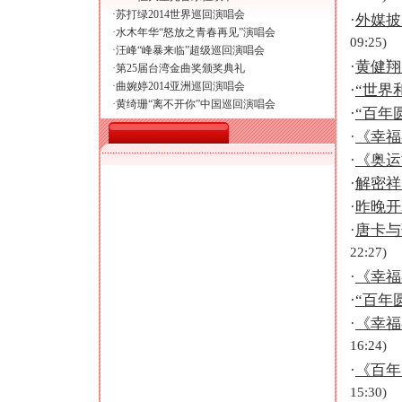
·
苏打绿2014世界巡回演唱会
·
外媒披
·
水木年华“怒放之青春再见”演唱会
09:25)
·
汪峰“峰暴来临”超级巡回演唱会
·
黄健翔
·
第25届台湾金曲奖颁奖典礼
·
曲婉婷2014亚洲巡回演唱会
·
“世界
·
黄绮珊“离不开你”中国巡回演唱会
·
“百年
·
《幸福
·
《奥运
·
解密祥
·
昨晚开
·
唐卡与
22:27)
·
《幸福
·
“百年
·
《幸福
16:24)
·
《百年
15:30)