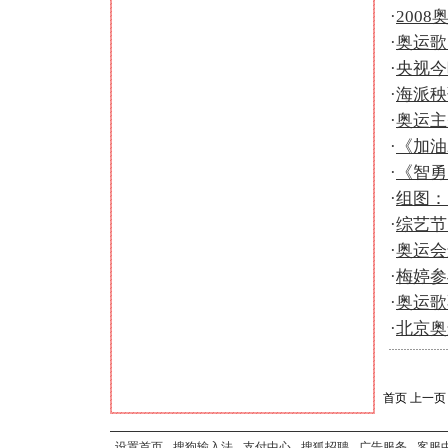
·
200
·
奥运歌
·
央视今
·
海派秧
·
奥运主
·
《加油
·
《智勇
·
组图：
·
综艺节
·
奥运会
·
梅婷参
·
奥运歌
·
北京奥
首页
上一页
设置首页
-
搜狗输入法
-
支付中心
-
搜狐招聘
-
广告服务
-
客服