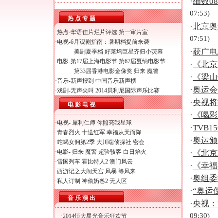
·
细数0
07:53)
热 点 专 题
·
北京奥
·热点-
华语佳片烂片评选
第一审片室
07:51)
·电视-
6月观剧指南：暑期档提前来袭
·
获广电
美剧夏季档 好莱坞巨星齐归小荧幕
·电影-
第17届上海电影节
第67届戛纳电影节
·
《北京
第33届香港电影金像奖
归来
魔警
·
《梁山
·音乐-
新声报到
中国音乐新声榜
·
奥运会
·戏剧-
无声尖叫
2014贝利尼国际声乐比赛
·
央视将
电 影 电 视
·
《喝彩
·电视-
犀利仁师
你照亮我星球
·
TVB
·
青春烈火
十送红军
幸福从天而降
·
奥运颁
·
蛇蝎女佣第2季
大川端侦探社
密会
·电影-
归来
魔警
超验骇客
白日焰火
·
《北京
·
雪国列车
霍比特人2
澳门风云
·
《幸福
·
西游记之大闹天宫
风暴
等风来
·
奥组委
·
私人订制
神偷奶爸2
无人区
·
“奥运
音 乐 演 出
·
央视：
09:30)
·
2014恒大星光音乐狂欢节