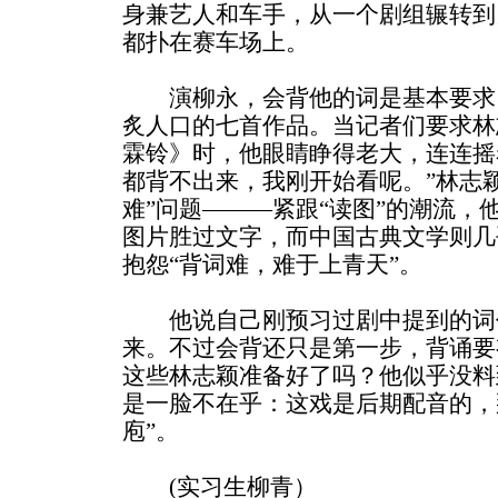
身兼艺人和车手，从一个剧组辗转到
都扑在赛车场上。
演柳永，会背他的词是基本要求
炙人口的七首作品。当记者们要求林
霖铃》时，他眼睛睁得老大，连连摇
都背不出来，我刚开始看呢。”林志颖
难”问题———紧跟“读图”的潮流，
图片胜过文字，而中国古典文学则几
抱怨“背词难，难于上青天”。
他说自己刚预习过剧中提到的词
来。不过会背还只是第一步，背诵要
这些林志颖准备好了吗？他似乎没料
是一脸不在乎：这戏是后期配音的，那
庖”。
(实习生柳青）