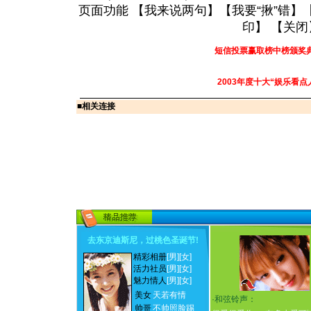
页面功能 【
我来说两句
】【
我要“揪”错
】
印
】 【
关闭
短信投票赢取榜中榜颁奖
2003年度十大“娱乐看点
■
相关连接
去东京迪斯尼，过桃色圣诞节
!
精彩相册
[男]
[女]
活力社员
[男]
[女]
魅力情人
[男]
[女]
美女
天若有情
·
和弦铃声：
帅哥
不帅照脸踢