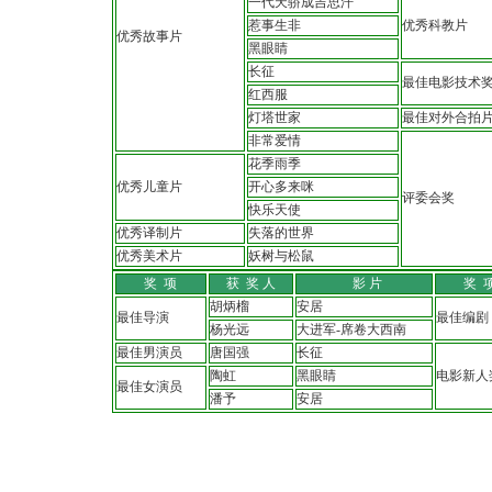
一代天骄成吉思汗
惹事生非
优秀科教片
优秀故事片
黑眼睛
长征
最佳电影技术
红西服
灯塔世家
最佳对外合拍
非常爱情
花季雨季
优秀儿童片
开心多来咪
评委会奖
快乐天使
优秀译制片
失落的世界
优秀美术片
妖树与松鼠
奖 项
获 奖 人
影 片
奖 
胡炳榴
安居
最佳导演
最佳编剧
杨光远
大进军-席卷大西南
最佳男演员
唐国强
长征
陶虹
黑眼睛
电影新人
最佳女演员
潘予
安居