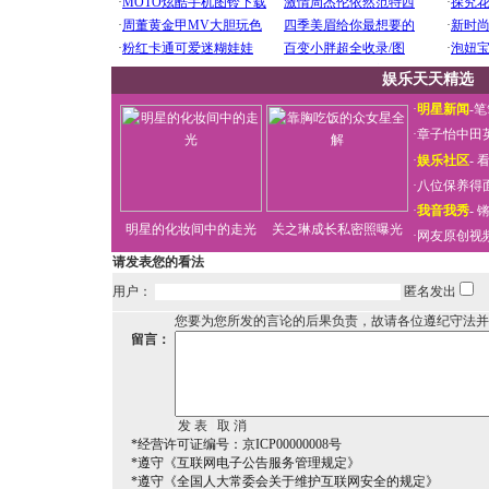
娱乐天天精选
·
明星新闻
-
笔
·
章子怡中田
·
娱乐社区
-
看
·
八位保养得
·
我音我秀
-
明星的化妆间中的走光
关之琳成长私密照曝光
·
网友原创视
请发表您的看法
用户：
匿名发出
您要为您所发的言论的后果负责，故请各位遵纪守法并
留言：
*经营许可证编号：京ICP00000008号
*遵守《互联网电子公告服务管理规定》
*遵守《全国人大常委会关于维护互联网安全的规定》