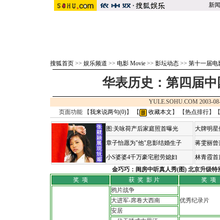
新
搜狐首页
>>
娱乐频道
>>
电影 Movie
>>
影坛动态
>>
第十一届电
华表历史：第四届中
YULE.SOHU.COM 2003-08
页面功能 【
我来说两句(
0
)
】 【
收藏本文
】 【
热点排行
】
图:关咏荷产后家庭照首曝光
大牌明星
章子怡愿为"他"息影结婚生子
蒋雯丽曾
小S婆婆4千万豪宅慰劳媳妇
林青霞首
金巧巧：闺房中听真人秀(图)
北京升级特
奖 项
获 奖 影 片
奖 项
鸦片战争
大进军-席卷大西南
优秀纪录片
安居