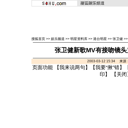
搜狐首页
>>
娱乐频道
>>
明星资料库
>>
港台明星
>>
张卫健
>
张卫健新歌MV有接吻镜头
2003-03-12 15:34 
页面功能 【
我来说两句
】【
我要“揪”错
】
印
】 【
关闭