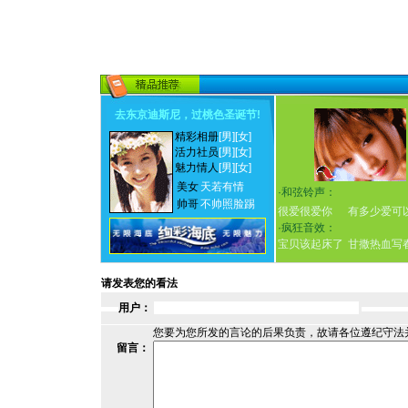
去东京迪斯尼，过桃色圣诞节
!
精彩相册
[男]
[女]
活力社员
[男]
[女]
魅力情人
[男]
[女]
美女
天若有情
·
和弦铃声：
帅哥
不帅照脸踢
很爱很爱你
有多少爱可
·
疯狂音效：
宝贝该起床了
甘撒热血写
请发表您的看法
用户：
您要为您所发的言论的后果负责，故请各位遵纪守法
留言：