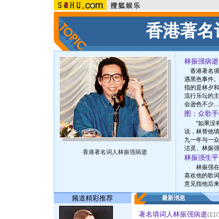
香港著名
林振强病逝
香港著名填
遇黑色事件
指的是林夕
流行乐坛的
会逊色不少…
图：众歌手
“如果没有
说，林替他
九一年与一
洁灵、林振强
香港著名词人林振强病逝
林振强生平
林振强在8
喜欢他的歌
意见指他后来
频道精彩推荐
最新消息
著名填词人林振强病逝
·
(11/