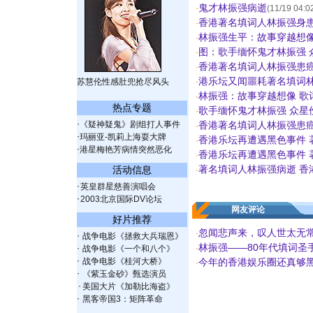
鬼才林振强病逝
·
(11/19 04:0
香港著名填词人林振强身患癌
·
林振强生平：故事穿越想像
·
图：歌手缅怀鬼才林振强 
·
香港著名填词人林振强患
·
港乐坛又闻噩耗著名填词
苏慧伦性感肚兜抢尽风头
·
林振强：故事穿越想像 歌
·
热点专题
歌手缅怀鬼才林振强 众星
·
·
《疑神疑鬼》剧组打人事件
香港著名填词人林振强患
·
·
玛丽亚-凯莉上海耍大牌
香港乐坛再遭遇黑色事件 
·
·
港星梅艳芳病情突然恶化
香港乐坛再遭遇黑色事件 
·
著名填词人林振强病逝 香
活动信息
·
·
英皇群星慈善演唱会
·
2003北京国际DV论坛
网友评论
好片推荐
忽闻悲声来，叹人世太无
·
·
战争电影《拯救大兵瑞恩》
林振强——80年代填词圣
·
·
战争电影《一个和八个》
·
战争电影《桂河大桥》
今年的香港娱乐圈还真够
·
·
《紫玉金砂》甄选演员
·
美国大片《加勒比海盗》
·
黑客帝国3：矩阵革命