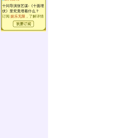
十问导演张艺谋-《十面埋
伏》里究竟埋着什么？
订阅
娱乐无限
，了解详情