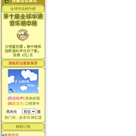
全球华语榜中榜
搜狐彩信最新推荐
·
[
和
弦
铃
声
]
原来的我
·
[
疯
狂
音
效
]
口哨青年
热门词：
必杀功
林忆莲
精彩订阅
新闻资讯