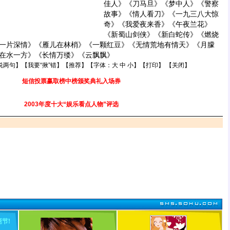
佳人》《刀马旦》《梦中人》《警察
故事》《情人看刀》《一九三八大惊
奇》《我爱夜来香》《午夜兰花》
《新蜀山剑侠》《新白蛇传》《燃烧
一片深情》《雁儿在林梢》《一颗红豆》《无情荒地有情天》《月朦
在水一方》《长情万缕》《云飘飘》
说两句
】【
我要“揪”错
】【
推荐
】【字体：
大
中
小
】【
打印
】 【
关闭
】
短信投票赢取榜中榜颁奖典礼入场券
2003年度十大“娱乐看点人物”评选
诞节
!