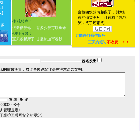
女]
女]
含蓄幽默的情趣段子，创意新
女]
颖的搞笑图片，让你看了就想
情
·
和弦铃声：
笑，笑了还想笑。
脸踢
很爱很爱你
有多少爱可以重来
·
疯狂音效：
订阅任何
彩信服务
宝贝该起床了
甘撒热血写春秋
三天内退订
不收费！！！
匿名发出
论的后果负责，故请各位遵纪守法并注意语言文明。
000008号
服务管理规定》
关于维护互联网安全的规定》