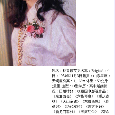
姓名：林青霞英文名称：Brigittelin 生
日：1954年11月3日籍贯：山东星座：
天蝎座身高：1。65m 体重：50公斤
(最重)血型：O型学历：高中婚姻状
况：已婚嗜好：收藏围巾影视作品：
《东邪西毒》《六指琴魔》《重庆森
林》《天山童姥》《东成西就》《鹿
鼎记》《绝代双骄》《东方不败》
《新龙门客栈》《滚滚红尘》《夺命