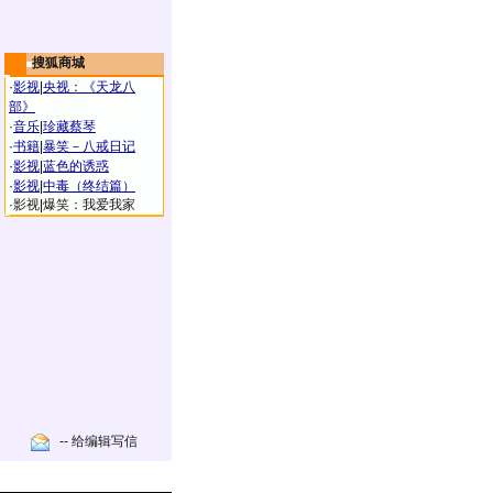
搜狐商城
·
影视
|
央视：《天龙八
部》
·
音乐
|
珍藏蔡琴
·
书籍
|
暴笑－八戒日记
·
影视
|
蓝色的诱惑
·
影视
|
中毒（终结篇）
·
影视
|
爆笑：我爱我家
-- 给编辑写信