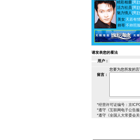
精彩相册
[男]
[
活力社员
[男]
[
魅力情人
[男]
[
美女
天若有
帅哥
不帅照
请发表您的看法
用户：
您要为您所发的言
留言：
*经营许可证编号：京ICP00
*遵守《互联网电子公告
*遵守《全国人大常委会