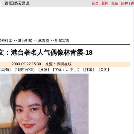
首页
|
新闻
|
短信
|
邮件
|
星资料库
>>
港台明星
>>
林青霞
>>
明星写真
文：港台著名人气偶像林青霞-18
2003-09-22 15:30 来源： 四川在线
说两句
】【
我要“揪”错
】【
推荐
】【字体：
大
中
小
】【
打印
】 【
关闭
】