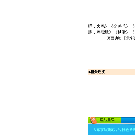
吧，火鸟》《金盏花》《
胧，鸟朦胧》《秋歌》《
页面功能 【
我来
■
相关连接
去东京迪斯尼，过桃色圣