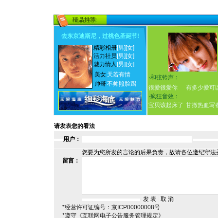
去东京迪斯尼，过桃色圣诞节
!
精彩相册
[男]
[女]
活力社员
[男]
[女]
魅力情人
[男]
[女]
美女
天若有情
·
和弦铃声：
帅哥
不帅照脸踢
很爱很爱你
有多少爱可
·
疯狂音效：
宝贝该起床了
甘撒热血写
请发表您的看法
用户：
您要为您所发的言论的后果负责，故请各位遵纪守法
留言：
*经营许可证编号：京ICP00000008号
*遵守《互联网电子公告服务管理规定》