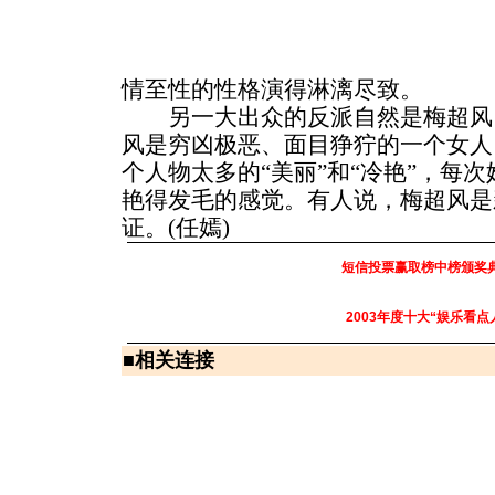
情至性的性格演得淋漓尽致。
另一大出众的反派自然是梅超风
风是穷凶极恶、面目狰狞的一个女人
个人物太多的“美丽”和“冷艳”，每
艳得发毛的感觉。有人说，梅超风是
证。(任嫣)
短信投票赢取榜中榜颁奖
2003年度十大“娱乐看点
■
相关连接