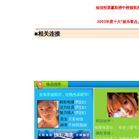
短信投票赢取榜中榜颁奖
2003年度十大“娱乐看点
■
相关连接
去东京迪斯尼，过桃色圣诞节
!
精彩相册
[男]
[女]
活力社员
[男]
[女]
魅力情人
[男]
[女]
美女
天若有情
·
和弦铃声：
帅哥
不帅照脸踢
很爱很爱你
有多少爱可
·
疯狂音效：
宝贝该起床了
甘撒热血写