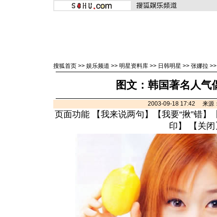
搜狐首页
>>
娱乐频道
>>
明星资料库
>>
日韩明星
>>
张娜拉
>
图文：韩国著名人气偶
2003-09-18 17:42 
页面功能 【
我来说两句
】【
我要“揪”错
】
印
】 【
关闭