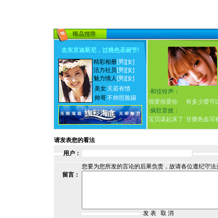
去东京迪斯尼，过桃色圣诞节
!
精彩相册
[男]
[女]
活力社员
[男]
[女]
魅力情人
[男]
[女]
美女
天若有情
·
和弦铃声：
帅哥
不帅照脸踢
很爱很爱你
有多少爱可
·
疯狂音效：
宝贝该起床了
甘撒热血写
请发表您的看法
用户：
您要为您所发的言论的后果负责，故请各位遵纪守法
留言：