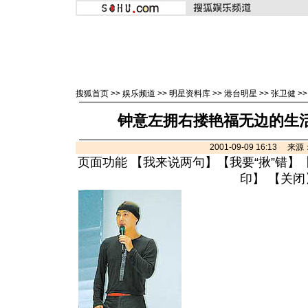
搜狐首页
>>
娱乐频道
>>
明星资料库
>>
港台明星
>>
张卫健
>
钟意左拥右搂艳福无边的生活
2001-09-09 16:13 
页面功能 【
我来说两句
】【
我要“揪”错
】
印
】 【
关闭