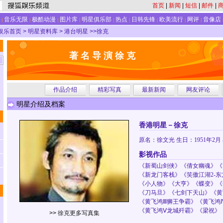
首页
|
新闻
|
短信
|
邮件
|
音乐无限
极酷动漫
图片库
明星俱乐部
热点
日韩先锋
欧美流行
网评
音像店
|
|
|
|
|
|
|
|
|
娱乐首页
>
明星资料库
>
港台明星
>>徐克
著 名 导 演 徐 克
作品介绍
精彩写真
最新新闻
网友评论
明星介绍及档案
香港明星－徐克
原名：徐文光 生日：1951年2
影视作品
《新蜀山剑侠》《倩女幽魂》《
《新龙门客栈》《笑傲江湖2-
《小人物》《大亨》《蝶变》《
《刀马旦》《七剑下天山》《黄
《黄飞鸿Ⅲ狮王争霸》《黄飞鸿
《黄飞鸿Ⅴ龙城歼霸》《梁祝》
>>
徐克更多写真集