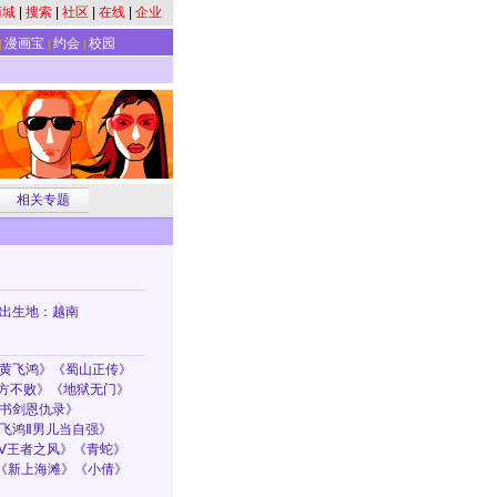
商城
|
搜索
|
社区
|
在线
|
企业
漫画宝
约会
校园
|
|
|
相关专题
月 出生地：越南
黄飞鸿》《蜀山正传》
东方不败》《地狱无门》
书剑恩仇录》
飞鸿Ⅱ男儿当自强》
Ⅳ王者之风》《青蛇》
《新上海滩》《小倩》