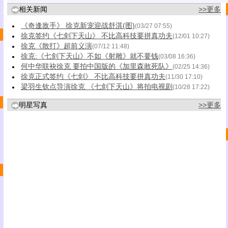
相关新闻
>>更多
《奇逢敌手》 徐克新宠迎战舒淇(图)
(03/27 07:55)
徐克签约《七剑下天山》 不比高科技要拼真功夫
(12/01 10:27)
徐克《散打》超前义演
(07/12 11:48)
徐克:《七剑下天山》不如《射雕》就不要钱
(03/08 16:36)
何中华联袂徐克 要拍中国版的《加里森敢死队》
(02/25 14:36)
徐克正式签约《七剑》 不比高科技要拼真功夫
(11/30 17:10)
梁羽生钦点导演徐克 《七剑下天山》将拍电视剧
(10/28 17:22)
明星写真
>>更多