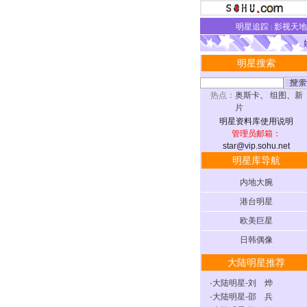
明星追踪
影视天地
|
明星搜索
热点：
奥斯卡
、
组图
、
新
片
明星资料库使用说明
管理员邮箱：
star@vip.sohu.net
明星库导航
内地大腕
港台明星
欧美巨星
日韩偶像
大陆明星推荐
·
大陆明星-刘 烨
·
大陆明星-邵 兵