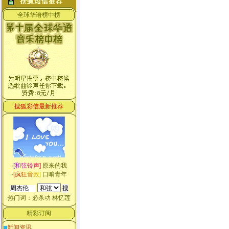
全球华语榜中榜
搜狐彩信最新推荐
·
[
和
弦
铃
声
]
原来的我
·
[
疯
狂
音
效
]
口哨青年
热门词：
必杀功
林忆莲
精彩订阅
新闻资讯