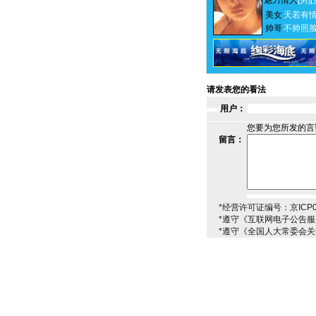
魅力情人
[男]
[
美女
天若有
帅哥
不帅照
请发表您的看法
用户：
您要为您所发的言
留言：
*经营许可证编号：京ICP00
*遵守《互联网电子公告
*遵守《全国人大常委会