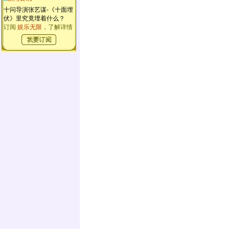
十问导演张艺谋-《十面埋
伏》里究竟埋着什么？
订阅
娱乐无限
，了解详情