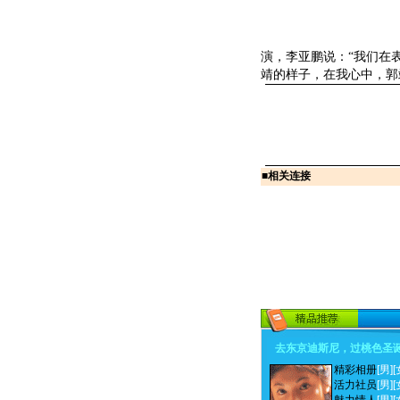
演，李亚鹏说：“我们在
靖的样子，在我心中，郭
■
相关连接
去东京迪斯尼，过桃色圣
精彩相册
[男]
[
活力社员
[男]
[