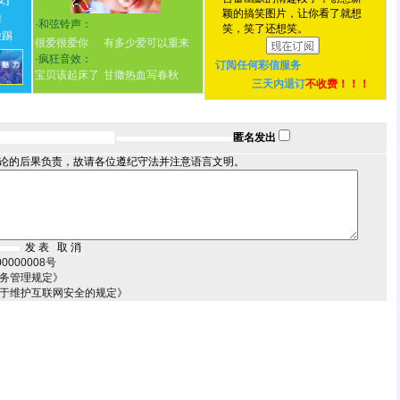
女]
颖的搞笑图片，让你看了就想
情
·
和弦铃声：
笑，笑了还想笑。
脸踢
很爱很爱你
有多少爱可以重来
·
疯狂音效：
订阅任何
彩信服务
宝贝该起床了
甘撒热血写春秋
三天内退订
不收费！！！
匿名发出
论的后果负责，故请各位遵纪守法并注意语言文明。
000008号
服务管理规定》
关于维护互联网安全的规定》