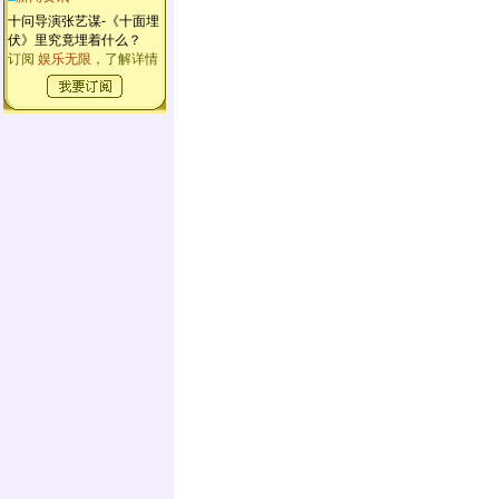
十问导演张艺谋-《十面埋
伏》里究竟埋着什么？
订阅
娱乐无限
，了解详情