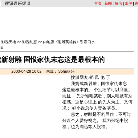
首页
|
新闻
|
短信
|
邮件
|
>
影视天地
>>
影视动态
>>
内地版《射雕英雄传》引发口水
旧
成新射雕 国恨家仇未忘这是最根本的
2003-04-28 16:02 来源： Sohu娱乐
搜狐网友:韬 风 艳 于:
我赞成新射雕，国恨家仇未忘，
这是最根本的。 个别细节可以商量。
而且： 先听谁唱某歌，别人唱就有别
扭感。这是心理上 的先入为主。又何
况： 好小说总使人责备演员。
总之，射雕是不朽巨作，不可过
分以个人爱好视之。 我为张纪中祝
福，也为周迅等人祝福。