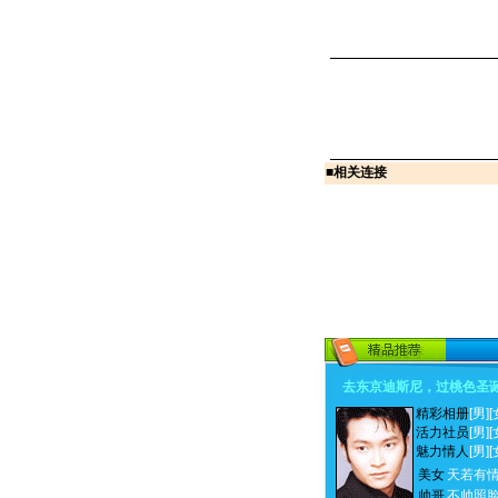
■
相关连接
去东京迪斯尼，过桃色圣
精彩相册
[男]
[
活力社员
[男]
[
魅力情人
[男]
[
美女
天若有
帅哥
不帅照