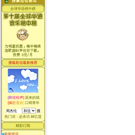
全球华语榜中榜
搜狐彩信最新推荐
·
[
和
弦
铃
声
]
原来的我
·
[
疯
狂
音
效
]
口哨青年
热门词：
必杀功
林忆莲
精彩订阅
新闻资讯