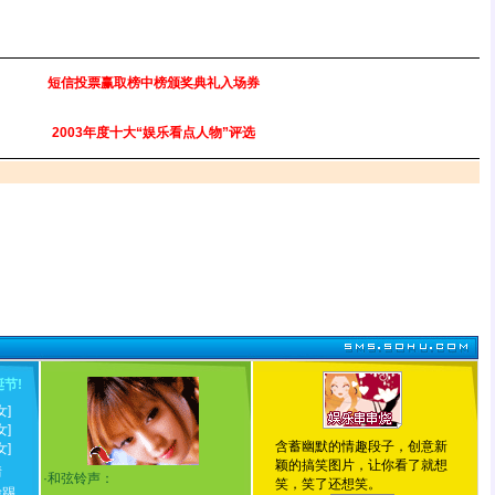
短信投票赢取榜中榜颁奖典礼入场券
2003年度十大“娱乐看点人物”评选
诞节
!
女]
女]
含蓄幽默的情趣段子，创意新
女]
颖的搞笑图片，让你看了就想
情
·
和弦铃声：
笑，笑了还想笑。
脸踢