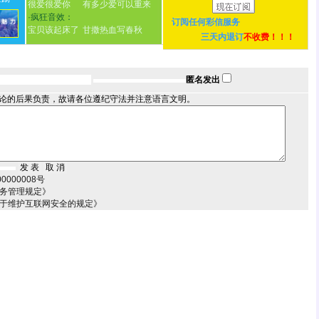
很爱很爱你
有多少爱可以重来
·
疯狂音效：
订阅任何
彩信服务
宝贝该起床了
甘撒热血写春秋
三天内退订
不收费！！！
匿名发出
论的后果负责，故请各位遵纪守法并注意语言文明。
000008号
服务管理规定》
关于维护互联网安全的规定》