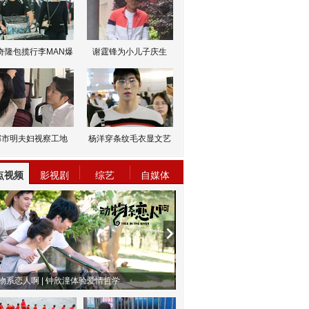
奇隆包揽行李MAN爆
谢霆锋为小儿子庆生
邹市明夫妇视察工地
杨洋穿条纹毛衣显文艺
点视频
影视剧
综艺
自媒体
物系恋人啊 | 钟欣潼体验爱情哲学
南方有乔木 | “科创CP”渐入佳境