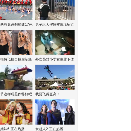
两艘龙舟翻船致17死
男子玩大摆锤被甩飞坠亡
红模特飞机自拍后坠毁
外卖员对小学女生露下体
水节这样玩是作弊好吧
我要飞得更高！
姐妹6-正在热播
女超人2-正在热播