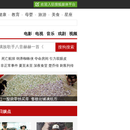
欢迎入驻搜狐媒体平台
健康
-
教育
-
母婴
-
旅游
-
美食
-
星座
电影
|
电视
|
音乐
|
戏剧
|
视频
：
死亡航班
饲养蜘蛛侠
夺命房间
引力双眼皮
：
非正常事件
夏至未至
深夜食堂
楚乔传
刺客列传
日娱点