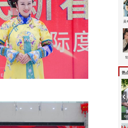
吴
热
动