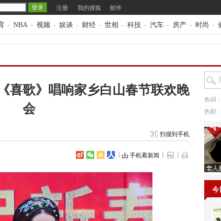
注册
我的搜狐
邮件
育
-
NBA
-
视频
-
娱谈
-
财经
-
世相
-
科技
-
汽车
-
房产
-
时尚
-
《喜歌》唱响家乡白山春节联欢晚
热词
会
热剧
扫描到手机
手机看新闻
今