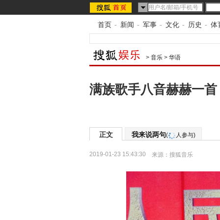
首页
-
新闻
-
军事
-
文化
-
历史
-
体
>
音乐
>
华语
满族歌手八音赫赫一首
正文
我来说两句
(
人参与)
2019-01-23 15:43:30
来源：
搜狐音乐