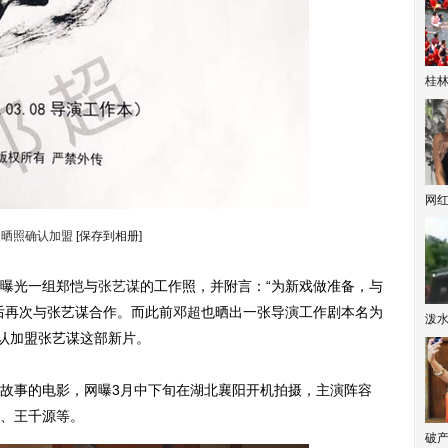
桂林
网
超晒照确认加盟
[保存到相册]
曝光一组郑恺与
张艺谋
的工作照，并附言：“为新戏做准备，与
后再次与张艺谋合作。而此前
邓超
也晒出一张导演工作剧本名为
泼
确认加盟张艺谋这部新片。
事的电影，网曝3月中下旬在湖北襄阳开机拍摄，主演阵容
、王千源等。
破产