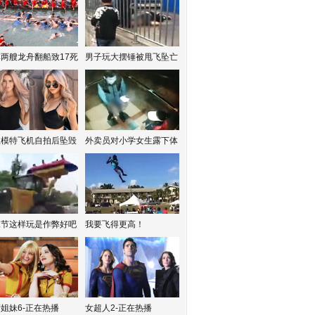
两艘龙舟翻船致17死
男子玩大摆锤被甩飞坠亡
红模特飞机自拍后坠毁
外卖员对小学女生露下体
水节这样玩是作弊好吧
我要飞得更高！
姐妹6-正在热播
女超人2-正在热播