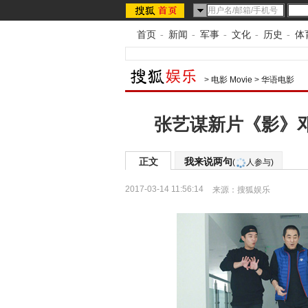
首页
-
新闻
-
军事
-
文化
-
历史
-
体
>
电影 Movie
>
华语电影
张艺谋新片《影》邓
正文
我来说两句
(
人参与)
2017-03-14 11:56:14
来源：
搜狐娱乐