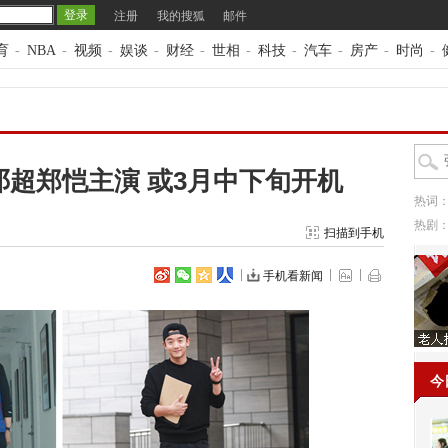
注册
我的搜狐
邮件
育
-
NBA
-
视频
-
娱谈
-
财经
-
世相
-
科技
-
汽车
-
房产
-
时尚
-
超郑恺主演 或3月中下旬开机
热词
热剧
扫描到手机
手机看新闻
今