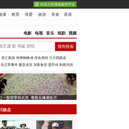
欢迎入驻搜狐媒体平台
健康
-
教育
-
母婴
-
旅游
-
美食
-
星座
电影
|
电视
|
音乐
|
戏剧
|
视频
：
死亡航班
饲养蜘蛛侠
夺命房间
引力双眼皮
：
非正常事件
夏至未至
深夜食堂
楚乔传
刺客列传
日娱点