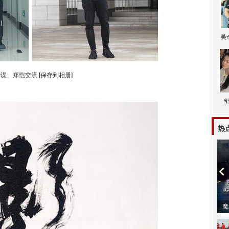
吴
艺谋、郑恺交流
[保存到相册]
热
动