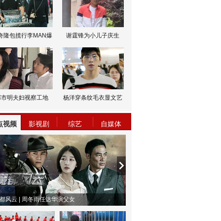
奇隆包揽行李MAN爆
谢霆锋为小儿子庆生
邹市明夫妇视察工地
杨洋穿条纹毛衣显文艺
点视频
影视剧
综艺
自媒体
物系恋人啊 | 钟欣潼体验爱情哲学
南方有乔木 | “科创CP”渐入佳境