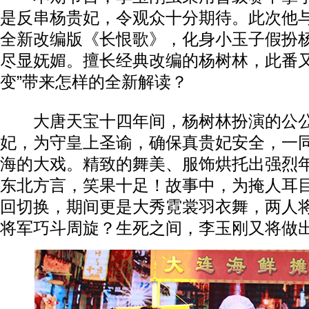
是反串杨贵妃，令观众十分期待。此次他
全新改编版《长恨歌》，化身小玉子假扮
尽显妩媚。擅长经典改编的杨树林，此番又
变”带来怎样的全新解读？
大唐天宝十四年间，杨树林扮演的公公
妃，为守皇上圣谕，确保真贵妃安全，一
海的大戏。精致的舞美、服饰烘托出强烈
东北方言，笑果十足！故事中，为掩人耳
回切换，期间更是大秀霓裳羽衣舞，两人
将军巧斗周旋？生死之间，李玉刚又将做