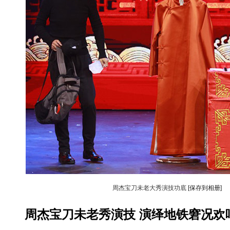
周杰宝刀未老大秀演技功底
[保存到相册]
周杰宝刀未老秀演技 演绎地铁窘况欢