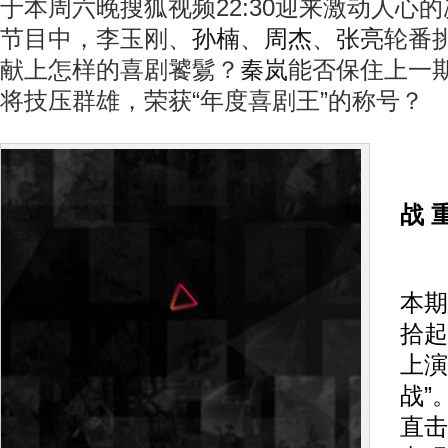
于本周六晚搜狐视频22:30迎来激动人心
节目中，李玉刚、
孙楠
、
周杰
、
张亮
轮番
献上怎样的喜剧饕鬄？
秦岚
能否保住上一
将技压群雄，荣获“年度喜剧王”的称号？
战 
厨
本期
拾起
上演
战”
直击