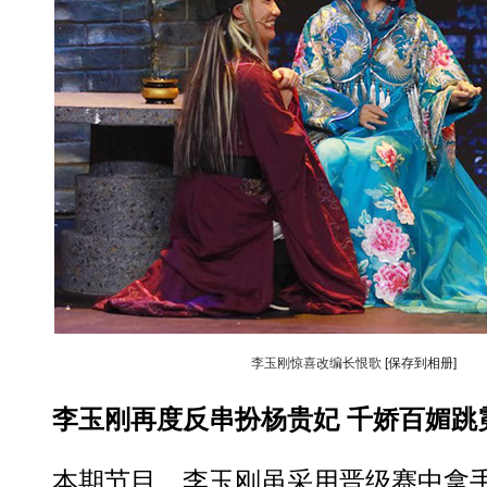
李玉刚惊喜改编长恨歌
[保存到相册]
李玉刚再度反串扮杨贵妃 千娇百媚跳
本期节目，李玉刚虽采用晋级赛中拿手