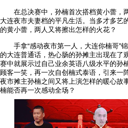
在总决赛中，孙楠首次搭档黄小蕾，两
大连夜市夫妻档的平凡生活。当多才多艺
的黄小蕾，两人又将擦出怎样的火花？
手拿“感动夜市第一人，大连你楠哥”锦
的大连普通话，热心肠的孙摊主出现在了
赛中就展示过自己业余英语八级水平的孙
顾客一笑，再一次自创楠式泰语，引来一
夜市摊主孙楠之间又将上演怎样的暖心故
楠能否再一次感动全场？