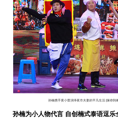
孙楠携手黄小蕾演绎夜市夫妻的平凡生活
[保存到
孙楠为小人物代言 自创楠式泰语逗乐