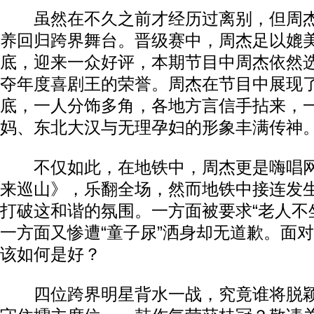
虽然在不久之前才经历过离别，但周杰
养回归跨界舞台。晋级赛中，周杰足以媲
底，迎来一众好评，本期节目中周杰依然
夺年度喜剧王的荣誉。周杰在节目中展现
底，一人分饰多角，各地方言信手拈来，
妈、东北大汉与无理孕妇的形象丰满传神
不仅如此，在地铁中，周杰更是嗨唱网
来巡山》，乐翻全场，然而地铁中接连发
打破这和谐的氛围。一方面被要求“老人不
一方面又惨遭“童子尿”洒身却无道歉。面
该如何是好？
四位跨界明星背水一战，究竟谁将脱颖