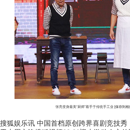
张亮变身最美“厨师”着手于传统手工业
[保存到相
搜狐娱乐讯 中国首档原创跨界喜剧竞技秀