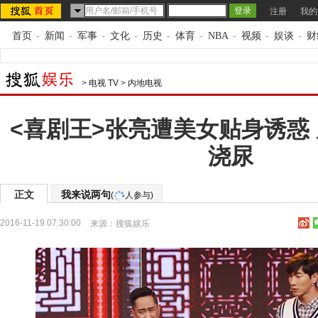
注册
我的
首页
-
新闻
-
军事
-
文化
-
历史
-
体育
-
NBA
-
视频
-
娱谈
-
财
>
电视 TV
>
内地电视
<喜剧王>张亮遭美女贴身诱惑
浇尿
正文
我来说两句
(
人参与)
2016-11-19 07:30:00
来源：
搜狐娱乐