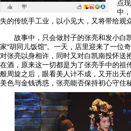
点现
中，
失的传统手工业，以小见大，又将带给观
故事中，只会做肘子的张亮和发小白凯
家“胡同儿饭馆”。一天，店里迎来了一位
对张亮以身相许，同时又对白凯南投怀送
在酒，原来这一切都是为了张亮手中的祖
般周旋之后，眼看美人计不成，又开出天
美色与金钱诱惑，张亮能否保持初心守住