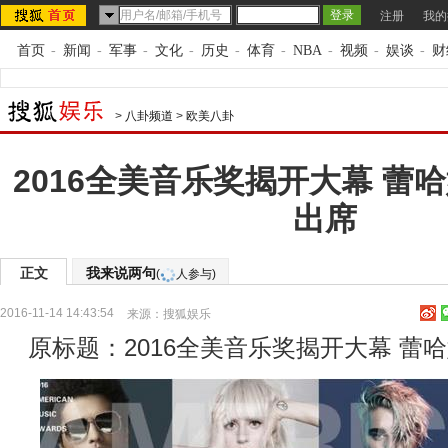
注册
我的
首页
-
新闻
-
军事
-
文化
-
历史
-
体育
-
NBA
-
视频
-
娱谈
-
财
>
八卦频道
>
欧美八卦
2016全美音乐奖揭开大幕 蕾哈
出席
正文
我来说两句
(
人参与)
2016-11-14 14:43:54
来源：
搜狐娱乐
原标题：2016全美音乐奖揭开大幕 蕾哈