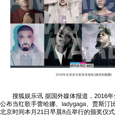
2016年全美音乐奖宣传海报
[保存到相册]
搜狐娱乐讯 据国外媒体报道，2016年
公布当红歌手蕾哈娜、
ladygaga
、贾斯汀
动物系恋人啊 | 钟欣潼体验爱情哲学
南方
北京时间本月21日早晨8点举行的颁奖仪