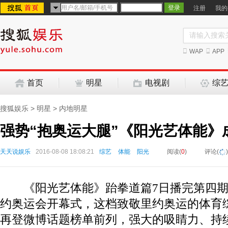
注册
我的
WAP
APP
首页
明星
电视剧
综
搜狐娱乐
>
明星
>
内地明星
强势“抱奥运大腿”《阳光艺体能》
天天说娱乐
2016-08-08 18:08:21
综艺
体能
阳光
阅读(
0
)
评论(
)
《
阳光艺体能》跆拳道篇
7
日播完第四
约奥运会开幕式，这档致敬里约奥运的体育
再登微博话题榜单前列，强大的吸睛力、持