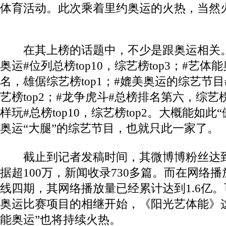
体育活动。此次乘着里约奥运的火热，当然
在其上榜的话题中，不少是跟奥运相关
奥运
#
位列总榜
top10
，综艺榜
top3
；
#
艺体能
名，雄倨综艺榜
top1
；
#
媲美奥运的综艺节目
艺榜
top2
；
#
龙争虎斗
#
总榜排名第六，综艺
样玩
#
总榜
top10
，综艺榜
top2
。大概能如此“
奥运“大腿”的综艺节目，也就只此一家了。
截止到记者发稿时间，其微博博粉丝达到
据超100万，新闻收录730多篇。而在网络
线四期，其网络播放量已经累计达到1
.6
亿。
奥运比赛项目的相继开始，《阳光艺体能》
能奥运”也将持续火热。