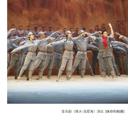
音乐剧《烽火-冼星海》演出
[保存到相册]