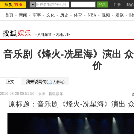
注册
我的
首页
-
新闻
-
军事
-
文化
-
历史
-
体育
-
NBA
-
视频
-
娱谈
-
财
>
八卦频道
>
内地八卦
音乐剧《烽火-冼星海》演出 
价
正文
我来说两句
(
人参与)
2016-03-28 08:51:56
来源：
搜狐娱乐
原标题：音乐剧《烽火-冼星海》演出 