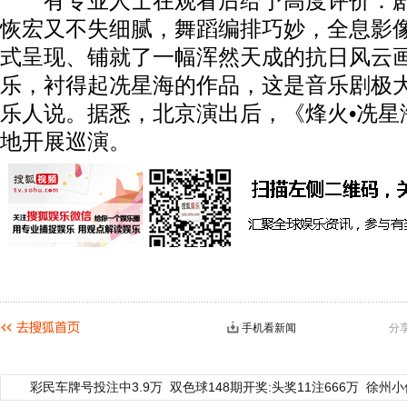
有专业人士在观看后给予高度评价：剧
恢宏又不失细腻，舞蹈编排巧妙，全息影
式呈现、铺就了一幅浑然天成的抗日风云画
乐，衬得起冼星海的作品，这是音乐剧极大
乐人说。据悉，北京演出后，《烽火•冼星
地开展巡演。
手机看新闻
分
彩民车牌号投注中3.9万
双色球148期开奖:头奖11注666万
徐州小