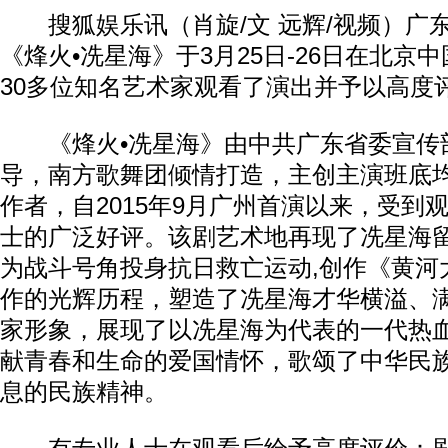
搜狐娱乐讯（肖旋/文 远辉/视频）广
《烽火•冼星海》于3月25日-26日在北京
30多位知名艺术家观看了演出并予以高度
《烽火•冼星海》由中共广东省委宣传
导，南方歌舞团倾情打造，主创主演班底
作者，自2015年9月广州首演以来，受到
士的广泛好评。该剧艺术地再现了冼星海留
为战斗号角投身抗日救亡运动,创作《黄河
作的光辉历程，塑造了冼星海才华横溢、
家形象，展现了以冼星海为代表的一代热
献青春和生命的爱国情怀，歌颂了中华民
息的民族精神。