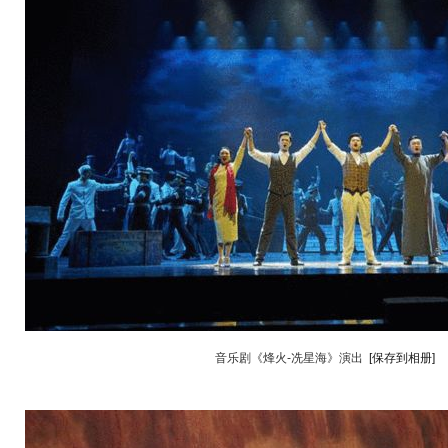
音乐剧《烽火-冼星海》演出
[保存到相册]
动物系恋人啊 | 钟欣潼体