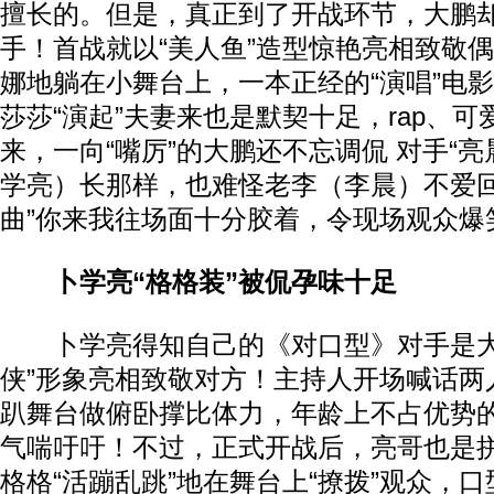
擅长的。但是，真正到了开战环节，大鹏
手！首战就以“美人鱼”造型惊艳亮相致敬
娜地躺在小舞台上，一本正经的“演唱”电
莎莎“演起”夫妻来也是默契十足，rap、
来，一向“嘴厉”的大鹏还不忘调侃 对手“亮
学亮）长那样，也难怪老李（李晨）不爱回
曲”你来我往场面十分胶着，令现场观众爆
卜学亮“格格装”被侃孕味十足
卜学亮得知自己的《对口型》对手是大
侠”形象亮相致敬对方！主持人开场喊话两
趴舞台做俯卧撑比体力，年龄上不占优势的
气喘吁吁！不过，正式开战后，亮哥也是
格格“活蹦乱跳”地在舞台上“撩拨”观众，