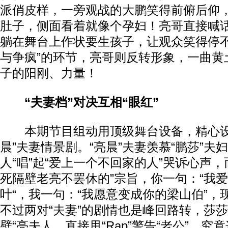
派俏皮样，一旁观战的大鹏笑得前俯后仰
肚子，侧面看着就像个孕妇！亮哥直接喊
躺在舞台上作状要生孩子，让观众笑得停不
与争疯”的环节，亮哥则反转形象，一曲黄土
子的阳刚、力量！
“夫妻档”对决互相“眼红”
本期节目组动用顶级舞台设备，精心设计
晨”夫妻情景剧。“亮晨”夫妻羡慕“鹏莎”夫
人“唱”起“爱上一个不回家的人”哭诉心声，
死隔壁老亮不罢休的”宗旨，你一句：“我
叶“，我一句：“我愿意变成你的梁山伯”，现
不过两对“夫妻”的剧情也是峰回路转，莎莎
壁“亮夫人，直接甩“Rap”警告“老公”，