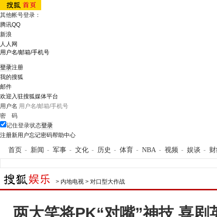
其他帐号登录：
腾讯QQ
新浪
人人网
注册
我的搜狐
邮件
欢迎入驻搜狐媒体平台
用户名
密 码
记住登录状态
注册新用户
忘记密码
帮助中心
首页
-
新闻
-
军事
-
文化
-
历史
-
体育
-
NBA
-
视频
-
娱谈
-
财
>
内地电视
>
对口型大作战
两大笑将PK“对嘴”神技 喜