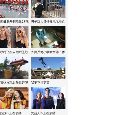
两艘龙舟翻船致17死
男子玩大摆锤被甩飞坠亡
红模特飞机自拍后坠毁
外卖员对小学女生露下体
水节这样玩是作弊好吧
我要飞得更高！
姐妹6-正在热播
女超人2-正在热播