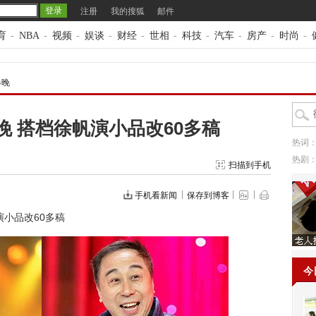
注册
我的搜狐
邮件
育
-
NBA
-
视频
-
娱谈
-
财经
-
世相
-
科技
-
汽车
-
房产
-
时尚
-
春晚
晚 搭档徐帆演小品改60多稿
热词
热剧
扫描到手机
手机看新闻
保存到博客
演小品改60多稿
今