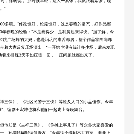
时，徐帆说，“那时候年轻，别人一紧张，我就跟着紧张，现
。”
0多稿。“修改也好，枪毙也好，这是春晚的常态，好作品都
0年春晚的经验：“不是毙得少，是我爬起来得快。”据了解，今
一位跳广场舞的大妈，也是冯巩的毒舌邻居，整个作品将围绕邻
带着大家反复压场演出，“一开始也没有统计多少场，后来发现
在他看来排练3天不如压场一回，一压问题就都出来了。
三保》、《社区民警于三快》等脍炙人口的小品佳作。今年
雄”、编剧王宏坤也将和他们一起走上春晚舞台。
他却是《吉祥三保》、《你摊上事儿了》等众多大家喜爱的
一。孙涛还幽默调侃老友，“今年这个编剧不甘寂寞，非要上