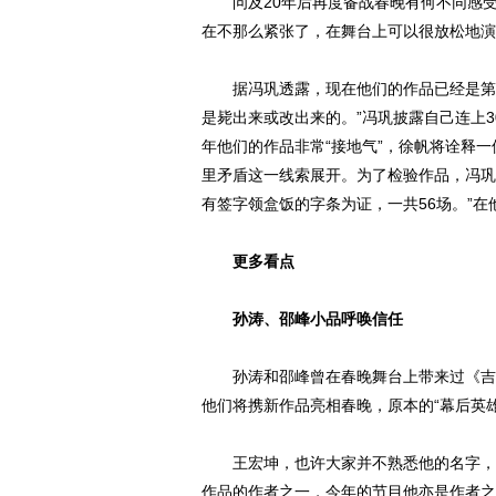
问及20年后再度备战春晚有何不同感受
在不那么紧张了，在舞台上可以很放松地演
据冯巩透露，现在他们的作品已经是第6
是毙出来或改出来的。”冯巩披露自己连上3
年他们的作品非常“接地气”，徐帆将诠释
里矛盾这一线索展开。为了检验作品，冯巩
有签字领盒饭的字条为证，一共56场。”
更多看点
孙涛、邵峰小品呼唤信任
孙涛和邵峰曾在春晚舞台上带来过《吉祥
他们将携新作品亮相春晚，原本的“幕后英
王宏坤，也许大家并不熟悉他的名字，但
作品的作者之一，今年的节目他亦是作者之