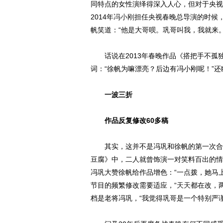
同特点的女性演绎得深入人心，但对于央视
2014年
冯小刚
担任央视春晚总导演的时候
帆笑道：“他是大哥呗。巩哥叫我，我就来。
话说在2013年春晚作品《搭把手不孤
词：“徐帆为嘛漂亮？后边有冯小刚呢！”还
一波三折
作品反复修改60多稿
其实，这并不是冯巩和徐帆的第一次合作
豆腐》中，二人就曾饰演一对笑料百出的情
冯巩大赞徐帆给作品增色：“一点拨，她马
节目的频繁修改需要适应，“
天天
都在改，
档是老将冯巩，“我觉得巩哥是一个特别严