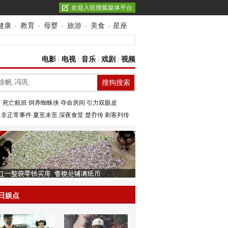
欢迎入驻搜狐媒体平台
健康
-
教育
-
母婴
-
旅游
-
美食
-
星座
电影
|
电视
|
音乐
|
戏剧
|
视频
：
死亡航班
饲养蜘蛛侠
夺命房间
引力双眼皮
：
非正常事件
夏至未至
深夜食堂
楚乔传
刺客列传
日娱点