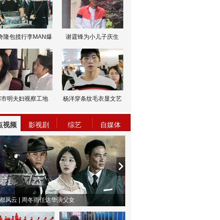
奇隆包揽行李MAN爆
谢霆锋为小儿子庆生
邹市明夫妇视察工地
杨洋穿条纹毛衣显文艺
点视频
影视剧
综艺
自媒体
人啊 | 钟欣潼体验爱情哲学
南方有乔木 | “科创CP”渐入佳境