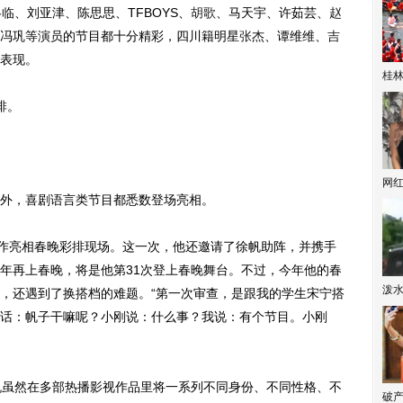
、刘亚津、陈思思、TFBOYS、
胡歌
、马天宇、许茹芸、
赵
冯巩等演员的节目都十分精彩，四川籍明星
张杰
、谭维维、
吉
表现。
桂林
排。
网
外，喜剧语言类节目都悉数登场亮相。
作亮相春晚彩排现场。这一次，他还邀请了徐帆助阵，并携手
年再上春晚，将是他第31次登上春晚舞台。不过，今年他的春
泼
，还遇到了换搭档的难题。“第一次审查，是跟我的学生宋宁搭
话：帆子干嘛呢？小刚说：什么事？我说：有个节目。小刚
虽然在多部热播影视作品里将一系列不同身份、不同性格、不
破产