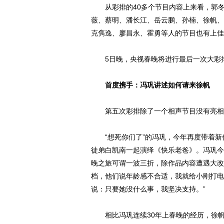
从彩排的40多个节目内容上来看，郭冬临
薇
、蔡明、潘长江、岳云鹏、
孙楠
、徐帆、
克隽逸
、廖昌永、霍勇等人的节目也有上佳
5日晚，央视春晚将进行最后一次大彩
首度携手：冯巩讲述如何请来徐帆
第五次彩排除了一个相声节目没有亮相
“想死你们了”的冯巩，今年再度带着新
徒弟白凯南一起演绎《快乐老爸》。冯巩今
晚之旅可谓一波三折，除作品内容遭遇大改
档，他们说年龄感不合适，我就给小刚打电
说：只要她没什么事，我坚决支持。”
相比冯巩连续30年上春晚的经历，徐帆