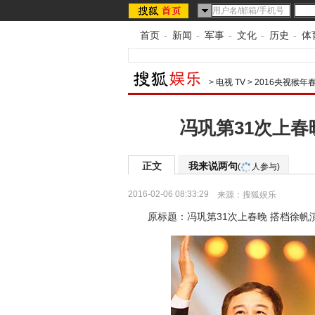
首页
-
新闻
-
军事
-
文化
-
历史
-
体
>
电视 TV
>
2016央视猴年
冯巩第31次上春
正文
我来说两句
(
人参与)
2016-02-06 08:33:29
来源：
搜狐娱乐
原标题：冯巩第31次上春晚 搭档徐帆