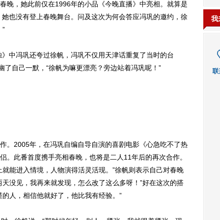
春晚，她此前仅在1996年的小品《今晚直播》中亮相。就算是
，她也没有登上春晚舞台。问及这次为何会答应冯巩的邀约，徐
我
”
独》中冯巩还夸过徐帆，冯巩不仅用天津话重复了当时的台
幽了自己一默，“徐帆为嘛更漂亮？旁边站着冯巩呢！”
。2005年，在冯巩自编自导自演的喜剧电影《心急吃不了热
侣。此番首度携手亮相春晚，也将是二人11年后的再次合作。
上就能进入情境，人物演得活灵活现。”徐帆则表示自己对春晚
两天没见，我再来就发现，怎么改了这么多呀！”好在这次的搭
谨的人，相信他就好了，他比我有经验。”