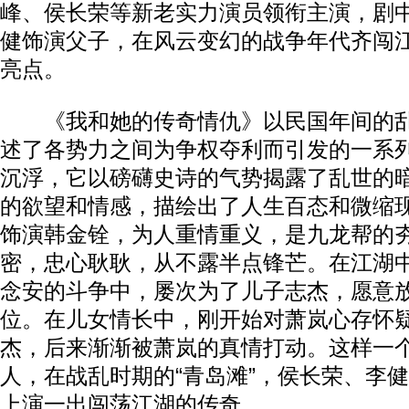
峰、侯长荣等新老实力演员领衔主演，剧
健饰演父子，在风云变幻的战争年代齐闯
亮点。
《我和她的传奇情仇》以民国年间的乱
述了各势力之间为争权夺利而引发的一系
沉浮，它以磅礴史诗的气势揭露了乱世的
的欲望和情感，描绘出了人生百态和微缩
饰演韩金铨，为人重情重义，是九龙帮的
密，忠心耿耿，从不露半点锋芒。在江湖
念安的斗争中，屡次为了儿子志杰，愿意
位。在儿女情长中，刚开始对萧岚心存怀
杰，后来渐渐被萧岚的真情打动。这样一
人，在战乱时期的“青岛滩”，侯长荣、李健
上演一出闯荡江湖的传奇。