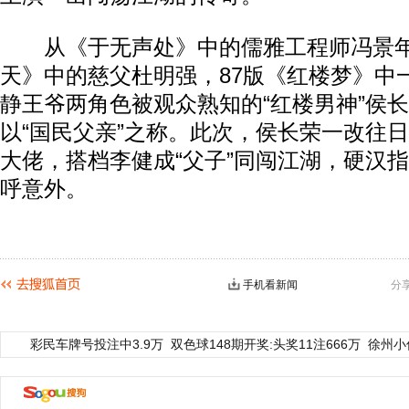
从《于无声处》中的儒雅工程师冯景年
天》中的慈父杜明强，87版《红楼梦》中
静王爷两角色被观众熟知的“红楼男神”侯
以“国民父亲”之称。此次，侯长荣一改往
大佬，搭档李健成“父子”同闯江湖，硬汉
呼意外。
手机看新闻
分
彩民车牌号投注中3.9万
双色球148期开奖:头奖11注666万
徐州小