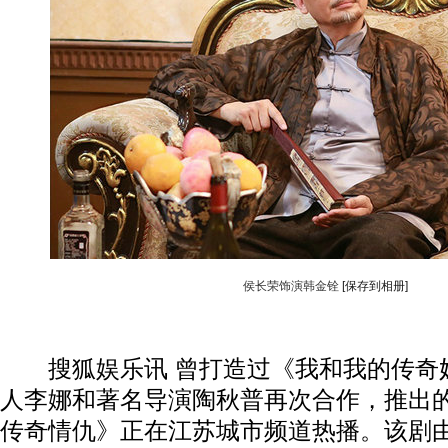
侯长荣饰演韩金铨
[保存到相册]
搜狐娱乐讯 曾打造过《我和我的传奇
人李娜和著名导演陶秋普再次合作，推出
动物系恋人
传奇情仇》正在江苏城市频道热播。该剧