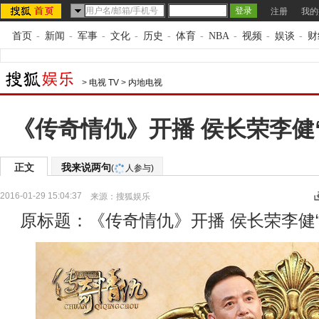
注册
我的
首页
-
新闻
-
军事
-
文化
-
历史
-
体育
-
NBA
-
视频
-
娱谈
-
财
>
电视 TV
>
内地电视
《传奇情仇》开播 侯长荣李健
正文
我来说两句
(
人参与)
2016-01-29 15:04:37
来源：
搜狐娱乐
原标题：《传奇情仇》开播 侯长荣李健“