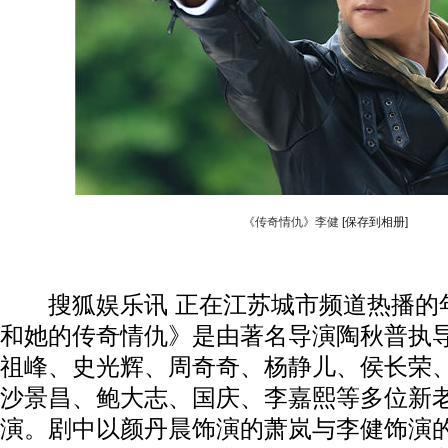
《传奇情仇》李健
[保存到相册]
搜狐娱乐讯 正在江苏城市频道热播的
和她的传奇情仇》是由著名导演陶秋普执
祖峰、史光辉、周奇奇、杨静儿、侯长荣
沙景昌、鲍大志、国庆、李嘉熙等多位新
演。剧中以颜丹晨饰演的萧岚与李健饰演