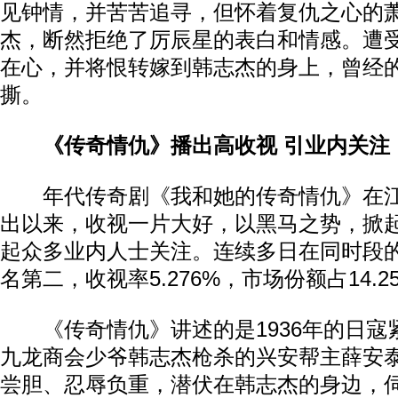
见钟情，并苦苦追寻，但怀着复仇之心的
杰，断然拒绝了厉辰星的表白和情感。遭
在心，并将恨转嫁到韩志杰的身上，曾经
撕。
《传奇情仇》播出高收视 引业内关注
年代传奇剧《我和她的传奇情仇》在江
出以来，收视一片大好，以黑马之势，掀
起众多业内人士关注。连续多日在同时段
名第二，收视率5.276%，市场份额占14.2
《传奇情仇》讲述的是1936年的日寇
九龙商会少爷韩志杰枪杀的兴安帮主薛安
尝胆、忍辱负重，潜伏在韩志杰的身边，