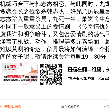
机缘巧合下与韩志杰相恋。与此同时，九
贪恋会长之位欲杀韩志杰，好兄弟厉辰星
志杰陷入重重杀局，九死一生，萧岚舍生
不同于一般意义上的爱情剧，《传奇情仇
虞我诈和明争暗斗，又包含爱情剧的荡气
涵盖了枪战、动作、推理等多元素场面。
难以莫测的命运，颜丹晨将如何演绎一个
间的女子呢，敬请继续关注每晚19：30
手机看新闻
分