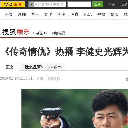
注册
我的
首页
-
新闻
-
军事
-
文化
-
历史
-
体育
-
NBA
-
视频
-
娱谈
-
财
>
电视 TV
>
内地电视
《传奇情仇》热播 李健史光辉为
正文
我来说两句
(
人参与)
2016-01-29 11:26:21
来源：
搜狐娱乐