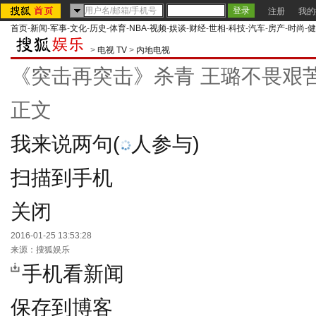
注册
我的
首页
-
新闻
-
军事
-
文化
-
历史
-
体育
-
NBA
-
视频
-
娱谈
-
财经
-
世相
-
科技
-
汽车
-
房产
-
时尚
-
健
>
电视 TV
>
内地电视
《突击再突击》杀青 王璐不畏艰苦
正文
我来说两句
(
人参与)
扫描到手机
关闭
2016-01-25 13:53:28
来源：
搜狐娱乐
手机看新闻
保存到博客