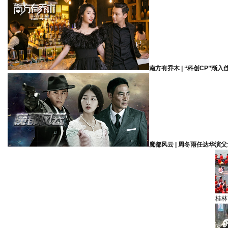
南方有乔木 | “科创CP”渐入
魔都风云 | 周冬雨任达华演父
桂林