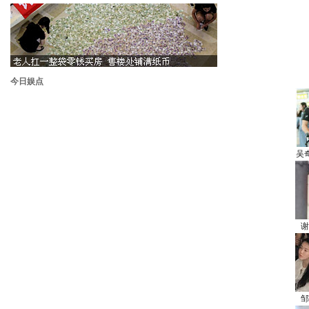
今日娱点
吴
谢
邹