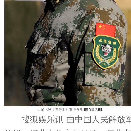
王璐《突击再突击》饰演肖军
[保存到相册]
搜狐娱乐讯 由中国人民解放军