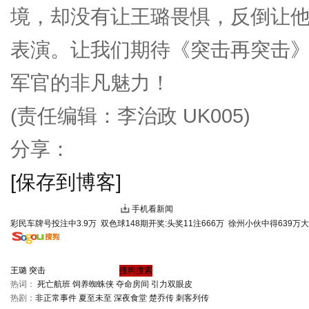
境，却没有让王璐畏惧，反倒让
表演。让我们期待《突击再突击
军官的非凡魅力！
(责任编辑：李治政 UK005)
分享：
[保存到博客]
手机看新闻
彩民车牌号投注中3.9万
双色球148期开奖:头奖11注666万
徐州小伙中得639万
热词：
死亡航班
饲养蜘蛛侠
夺命房间
引力双眼皮
热剧：
非正常事件
夏至未至
深夜食堂
楚乔传
刺客列传