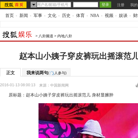
注册
我的
首页
-
新闻
-
军事
-
文化
-
历史
-
体育
-
NBA
-
视频
-
娱谈
-
财
>
八卦频道
>
内地八卦
赵本山小姨子穿皮裤玩出摇滚范儿
正文
我来说两句
(
人参与)
2016-01-13 08:00:13
来源：
中国新闻网
原标题：赵本山小姨子穿皮裤玩出摇滚范儿 身材显臃肿