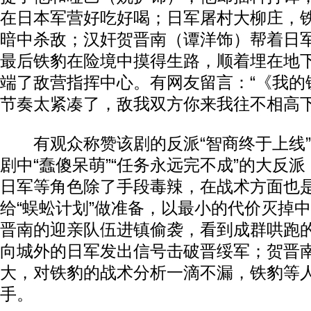
在日本军营好吃好喝；日军屠村大柳庄，
暗中杀敌；汉奸贺晋南（谭洋饰）帮着日
最后铁豹在险境中摸得生路，顺着埋在地
端了敌营指挥中心。有网友留言：“《我的
节奏太紧凑了，敌我双方你来我往不相高下
有观众称赞该剧的反派“智商终于上线”
剧中“蠢傻呆萌”“任务永远完不成”的大反
日军等角色除了手段毒辣，在战术方面也
给“蜈蚣计划”做准备，以最小的代价灭掉
晋南的迎亲队伍进镇偷袭，看到成群哄跑
向城外的日军发出信号击破晋绥军；贺晋
大，对铁豹的战术分析一滴不漏，铁豹等
手。