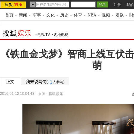
注册
我的
首页
-
新闻
-
军事
-
文化
-
历史
-
体育
-
NBA
-
视频
-
娱谈
-
财
>
电视 TV
>
内地电视
《铁血金戈梦》智商上线互伏击
萌
正文
我来说两句
(
人参与)
2016-01-12 10:04:43
来源：
搜狐娱乐