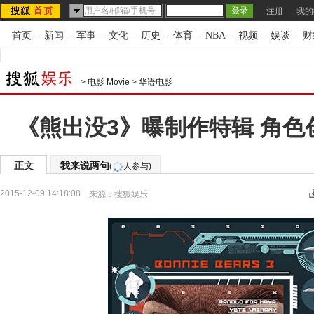
注册
我的
首页
-
新闻
-
军事
-
文化
-
历史
-
体育
-
NBA
-
视频
-
娱谈
-
财
>
电影 Movie
>
华语电影
《熊出没3》曝制作特辑 角色
正文
我来说两句
(
人参与)
2015-12-09 14:18:08
来源：
搜狐娱乐