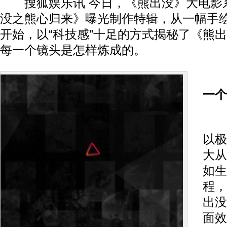
搜狐娱乐讯 今日，《熊出没》大电影
没之熊心归来》曝光制作特辑，从一幅手
开始，以“科技感”十足的方式揭秘了《熊
每一个镜头是怎样炼成的。
一个
制
以极
大从
如生
程，
出没
面效