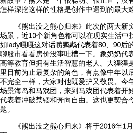
新故事？熊大是一个很聪明、很正直，没
怎样深挖这样的性格是创作中遇到的最大
《熊出没之熊心归来》此次的两大新突
场景，近10个新角色都可以在现实生活中
如lady嘎嘎这对话唠鹦鹉代表着80、90
聊股市看看房价没事吐槽一下。象奶奶代
高等教育但拥有生活智慧的老人。大猩猩
里目前为止最复杂的角色，有点像中年以
不完全一样，大家对他既爱护又敬畏。今
场景海岛和马戏团，来到马戏团代表着开
代表着冲破禁锢和奔向自由。这也更契合
题。
《熊出没之熊心归来》将于2016年1月