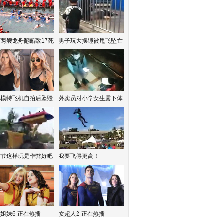
两艘龙舟翻船致17死
男子玩大摆锤被甩飞坠亡
红模特飞机自拍后坠毁
外卖员对小学女生露下体
水节这样玩是作弊好吧
我要飞得更高！
姐妹6-正在热播
女超人2-正在热播