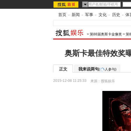
首页
-
新闻
-
军事
-
文化
-
历史
-
体
>
第88届奥斯卡金像奖
>
第
奥斯卡最佳特效奖曝
正文
我来说两句
(
人参与)
2015-12-08 11:25:33
来源：
搜狐娱乐