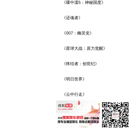
《碟中谍5：神秘国度》
《还魂者》
《007：幽灵党》
《星球大战：原力觉醒》
《终结者：创世纪》
《明日世界》
《云中行走》