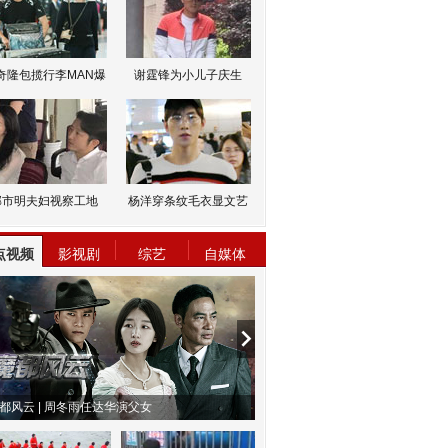
奇隆包揽行李MAN爆
谢霆锋为小儿子庆生
邹市明夫妇视察工地
杨洋穿条纹毛衣显文艺
点视频
影视剧
综艺
自媒体
物系恋人啊 | 钟欣潼体验爱情哲学
南方有乔木 | “科创CP”渐入佳境