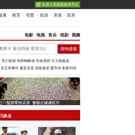
欢迎入驻搜狐媒体平台
健康
-
教育
-
母婴
-
旅游
-
美食
-
星座
电影
|
电视
|
音乐
|
戏剧
|
视频
：
死亡航班
饲养蜘蛛侠
夺命房间
引力双眼皮
：
非正常事件
夏至未至
深夜食堂
楚乔传
刺客列传
日娱点