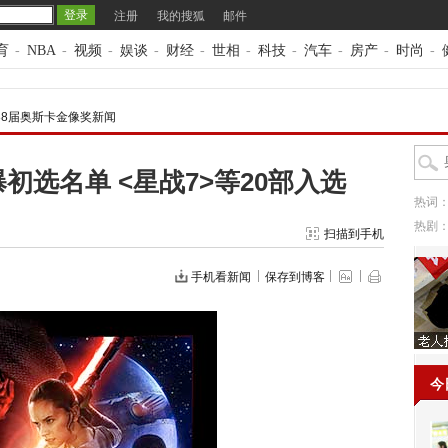
注册
我的搜狐
邮件
育
-
NBA
-
视频
-
娱谈
-
财经
-
世相
-
科技
-
汽车
-
房产
-
时尚
-
88届奥斯卡金像奖新闻
初选名单 <星战7>等20部入选
热词
热剧
扫描到手机
手机看新闻
保存到博客
今