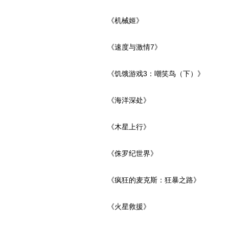
《机械姬》
《速度与激情7》
《饥饿游戏3：嘲笑鸟（下）》
《海洋深处》
《木星上行》
《侏罗纪世界》
《疯狂的麦克斯：狂暴之路》
《火星救援》