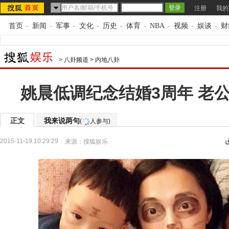
注册
我的
首页
-
新闻
-
军事
-
文化
-
历史
-
体育
-
NBA
-
视频
-
娱谈
-
财
>
八卦频道
>
内地八卦
姚晨低调纪念结婚3周年 老
正文
我来说两句
(
人参与)
2015-11-19 10:29:29
来源：
搜狐娱乐