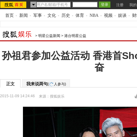
注册
我的
首页
-
新闻
-
军事
-
文化
-
历史
-
体育
-
NBA
-
视频
-
娱谈
-
财
>
明星公益新闻
>
港台明星公益
孙祖君参加公益活动 香港首Sh
奋
正文
我来说两句
(
人参与)
2015-11-09 14:24:46
来源：
搜狐娱乐