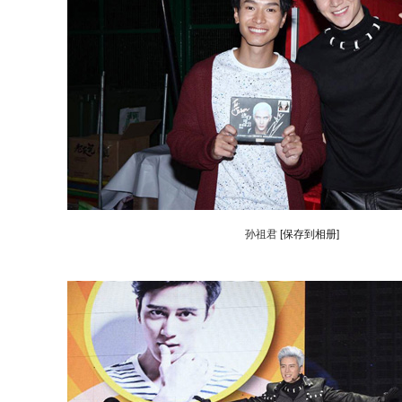
孙祖君
[保存到相册]