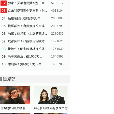
独家：买菜也要拗造型！金...
5709177
京东和奶茶哪个更重要？刘...
4018104
杨威晒照庆祝结婚8周年 ...
2638890
艳压群芳！唐嫣修身长裙现...
2307798
独家：姚晨带小土豆逛商场...
2270439
成都风味！张靓颖冯轲曝婚...
1791621
接地气！阔太熊黛林打扮休...
1761030
马蓉离婚后，砸1000万...
1646892
甜到腻！黄晓明上海庆生 ...
1606788
吴亦凡上海庆生低胸装抢镜...
1513062
编辑精选
吴昕换了短发造型 俏皮可...
1499571
独家：郑爽陈学冬重返18...
1454976
《青春期》曾让她火遍全国...
1377864
林志颖双胞胎儿子满11个...
1336176
张敏修行出关晒照
林心如吐槽苏有朋太严苛
独家：舒淇婚后赶场忙 小...
1129059