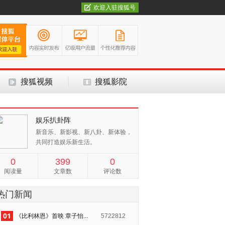
欢迎入驻搜狐号
搜狐视频
搜狐影院
娱乐扒卦阵
新音乐、新影视、新八卦、新体验，
共同打造娱乐新生活。
0
399
0
阅读量
文章数
评论数
热门新闻
《比利林恩》首映 章子怡...
5722812