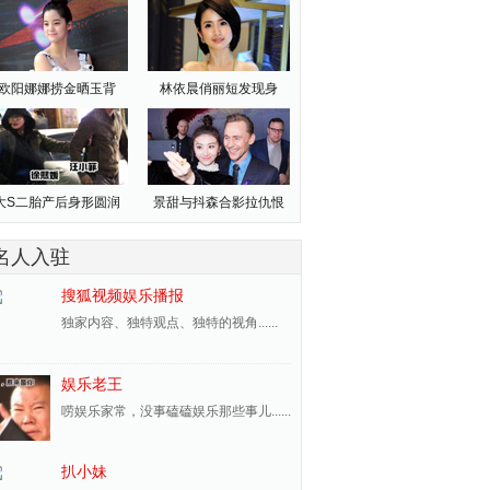
欧阳娜娜捞金晒玉背
林依晨俏丽短发现身
大S二胎产后身形圆润
景甜与抖森合影拉仇恨
名人入驻
搜狐视频娱乐播报
独家内容、独特观点、独特的视角......
娱乐老王
唠娱乐家常，没事磕磕娱乐那些事儿......
扒小妹