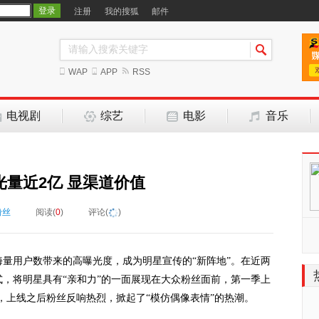
注册
我的搜狐
邮件
WAP
APP
RSS
电视剧
综艺
电影
音乐
量近2亿 显渠道价值
粉丝
阅读(
0
)
评论(
)
用户数带来的高曝光度，成为明星宣传的“新阵地”。在近两
，将明星具有“亲和力”的一面展现在大众粉丝面前，第一季上
鹿晗，上线之后粉丝反响热烈，掀起了“模仿偶像表情”的热潮。