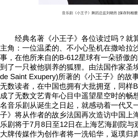
音乐剧《小王子》舞蹈总监刘晓邑
[保存到相册
经典名著《小王子》各位读过吗？就算
主角：一位温柔的、不小心坠机在撒哈拉
事，在他所来自的B-612星球有一朵骄傲
到了一只被他驯养的狐狸。由法国作家圣埃克苏
de Saint Exupery)所著的《小王子》
无数读者，在中国也拥有大批拥趸，同样B
成了无数文艺青年心目中遥望星空时的畅
名音乐剧从诞生之日起，就感动着一代又
子》将从作者的故乡法国再次造访中国上
乐剧将于7月8日至12日在上海艺海剧院
大牌传媒作为创作者将一洗铅华，返璞归