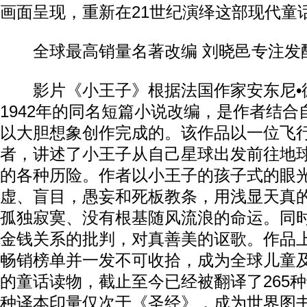
画面呈现，重新在21世纪演绎这部现代童
全球最高销量名著改编 刘晓邑专注发
影片《小王子》根据法国作家安东尼•德
1942年的同名短篇小说改编，是作者结
以大胆想象创作完成的。该作品以一位飞
者，讲述了小王子从自己星球出发前往地
的各种历险。作者以小王子的孩子式的眼
虚、盲目，愚妄和死板教条，用浅显天真
孤独寂寞、没有根基随风流浪的命运。同
金钱关系的批判，对真善美的讴歌。作品
畅销榜单并一发不可收拾，成为全球儿童
的童话读物，截止至今已经被翻译了265
种译本印量仅次于《圣经》，成为世界图