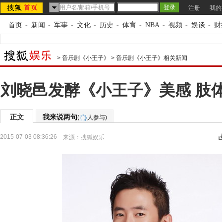
注册
我的
首页
-
新闻
-
军事
-
文化
-
历史
-
体育
-
NBA
-
视频
-
娱谈
-
财
>
音乐剧《小王子》
>
音乐剧《小王子》相关新闻
刘晓邑发酵《小王子》美感 肢
正文
我来说两句
(
人参与)
2015-07-03 08:36:26
来源：
搜狐娱乐