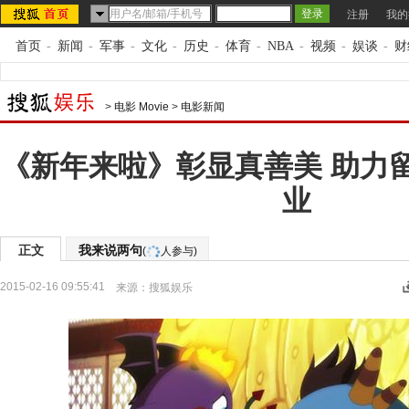
注册
我的
首页
-
新闻
-
军事
-
文化
-
历史
-
体育
-
NBA
-
视频
-
娱谈
-
财
>
电影 Movie
>
电影新闻
《新年来啦》彰显真善美 助力
业
正文
我来说两句
(
人参与)
2015-02-16 09:55:41
来源：
搜狐娱乐