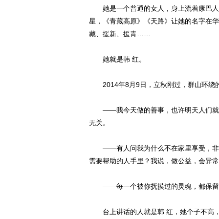
她是一个普通的女人，身上流着康巴人的
星，《青藏高原》《天路》让她的名字在华
藏、援新、援青……
她就是韩 红。
2014年8月9日，立秋刚过，群山环绕
——我今天做的善事，也许明天人们就会
无关。
——有人问我为什么不在家里享受，非要带
需要帮助的人手里？我说，做公益，会异常
——每一个被你抚摸过的灵魂，都保留
台上讲话的人就是韩 红，她个子不高，胖