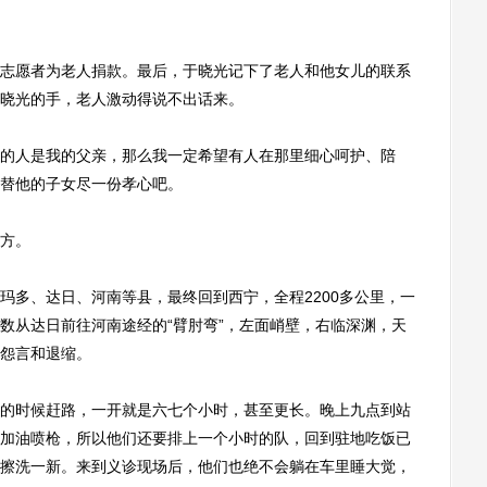
愿者为老人捐款。最后，于晓光记下了老人和他女儿的联系
晓光的手，老人激动得说不出话来。
人是我的父亲，那么我一定希望有人在那里细心呵护、陪
替他的子女尽一份孝心吧。
方。
多、达日、河南等县，最终回到西宁，全程2200多公里，一
数从达日前往河南途经的“臂肘弯”，左面峭壁，右临深渊，天
怨言和退缩。
时候赶路，一开就是六七个小时，甚至更长。晚上九点到站
加油喷枪，所以他们还要排上一个小时的队，回到驻地吃饭已
擦洗一新。来到义诊现场后，他们也绝不会躺在车里睡大觉，