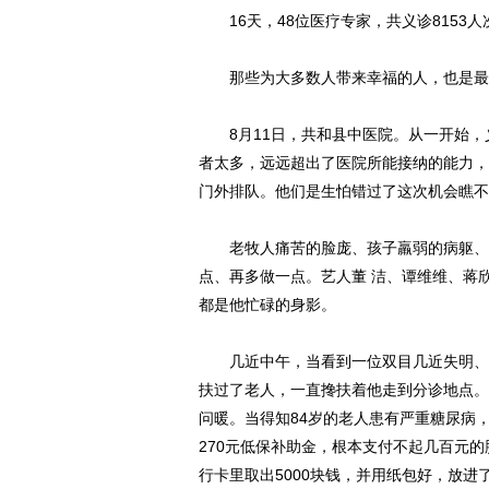
16天，48位医疗专家，共义诊8153人
那些为大多数人带来幸福的人，也是最
8月11日，共和县中医院。从一开始，
者太多，远远超出了医院所能接纳的能力，
门外排队。他们是生怕错过了这次机会瞧不
老牧人痛苦的脸庞、孩子羸弱的病躯、父
点、再多做一点。艺人董 洁、谭维维、蒋
都是他忙碌的身影。
几近中午，当看到一位双目几近失明、步
扶过了老人，一直搀扶着他走到分诊地点。
问暖。当得知84岁的老人患有严重糖尿病
270元低保补助金，根本支付不起几百元
行卡里取出5000块钱，并用纸包好，放