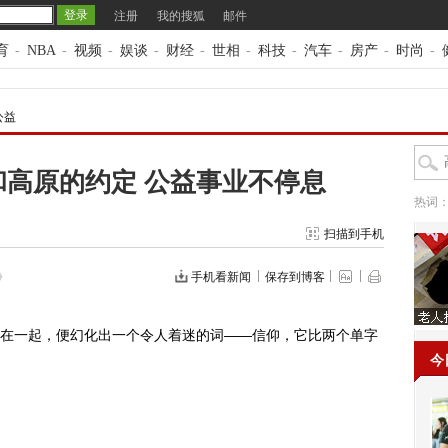
注册
我的搜狐
邮件
育
-
NBA
-
视频
-
娱谈
-
财经
-
世相
-
科技
-
汽车
-
房产
-
时尚
-
公益
和高原的约定 公益事业不停息
热词
扫描到手机
》
手机看新闻
保存到博客
一起，便幻化出一个令人着迷的词——信仰，它比两个单字
今