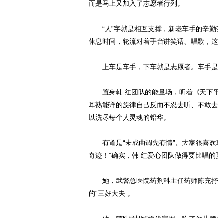
而是马上又加入了志愿者行列。
“人”字就是相互支撑，新老车手的辛勤
休息时间，轮流对着手台讲笑话、唱歌，这
上车是车手，下车就是志愿者。车手是团
置身韩 红团队的能量场，听着《天下平
耳熟能详的旋律自己反而不忍去听、不敢去
以洗尽每个人灵魂的铅华。
有道是“未成曲调先有情”。大家很喜欢韩
奇迹！”确实，韩 红爱心团队做得要比唱的
她，武警总医院药剂科主任药师陈充抒，
的“三好大夫”。