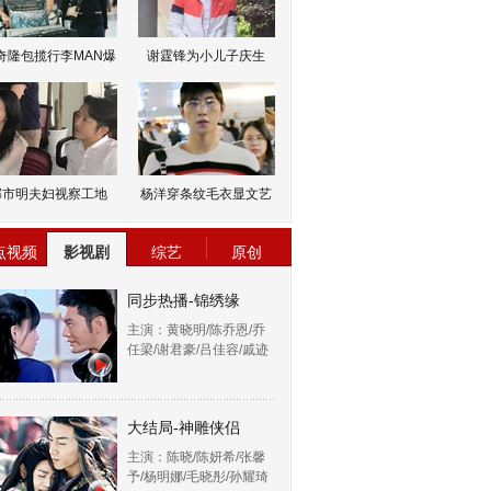
奇隆包揽行李MAN爆
谢霆锋为小儿子庆生
邹市明夫妇视察工地
杨洋穿条纹毛衣显文艺
点视频
影视剧
综艺
原创
同步热播-锦绣缘
主演：黄晓明/陈乔恩/乔
任梁/谢君豪/吕佳容/戚迹
大结局-神雕侠侣
主演：陈晓/陈妍希/张馨
予/杨明娜/毛晓彤/孙耀琦