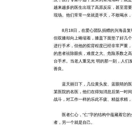
越来越多的医生出现了高原反应，甚至需要
现场。他们常常一坐就是半天，不敢喝水，
8月18日，在爱心团队捐赠的兴海县复
但双膝却向上蜷缩着，膝盖下面垫了好几个
进行手术，但他的驼背程度已经非常严重，
的患者祛除眼疾，难度之大、危险系数之高
台手术。当老人重见光 明的那一刻，人们
善良。
蓝天丽日下，几位黄头发、蓝眼睛的医生
某医院的名医，他们在得知消息后第一时间
战斗，对工作一样的乐此不疲、精益求精，
医者仁心，“仁”字的结构中蕴藏着它的全部
者，另一个就是自己。