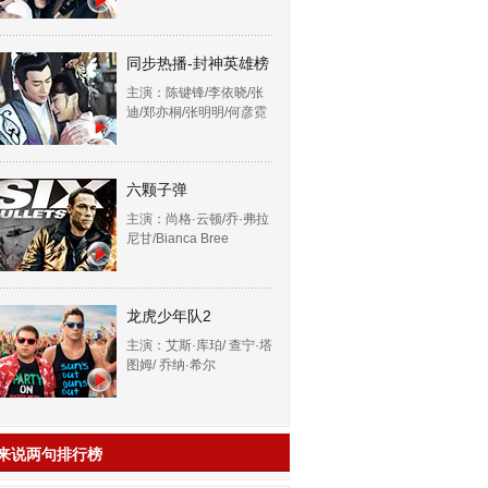
同步热播-封神英雄榜
主演：陈键锋/李依晓/张
迪/郑亦桐/张明明/何彦霓
六颗子弹
主演：尚格·云顿/乔·弗拉
尼甘/Bianca Bree
龙虎少年队2
主演：艾斯·库珀/ 查宁·塔
图姆/ 乔纳·希尔
来说两句排行榜