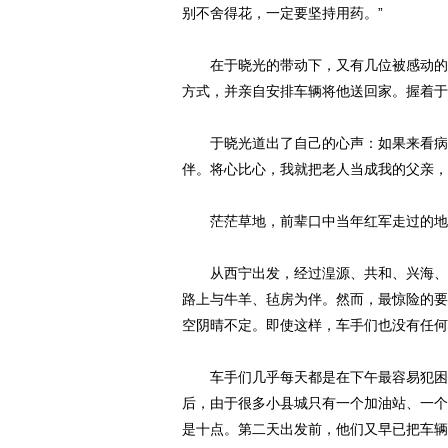
别不舍得花，一定要坚持用药。”
在于晓光的带动下，又有几位被感动的志
方式，并亲自安排车辆将他送回家。握着于
于晓光道出了自己的心声：如果来看病的
伴。将心比心，我就把老人当成我的父亲，
茫茫草地，前辈口中当年红军走过的地
从西宁出发，经过湟源、共和、兴海、玛
路上与牛羊、毡房为伴。然而，最惊险的要
空阴晴不定。即使这样，车手们也没有任何
车手们几乎每天都是在下午最容易犯困的
后，由于很多小县城只有一个加油站、一个
是十点。第二天出发前，他们又早已把车辆