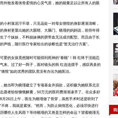
而外散发着侠骨柔情的心灵气质，她的能量足以让所有人的眼
小村落泥泞不堪，只见远处一对母女恓惶的身影逐渐清晰，
的身材更显出她的大眼睛、大脑门。晓瑾的妈妈说，前些年得
生了个妹妹，不料姐妹俩的脐带血无法成功配型。而且由于长
的声线，随行医疗专家给出的诊断也是“暂无治疗方案”。
的女孩竟然随时可能得到死神的“眷顾”！韩 红终于没能忍
气来。过了好一阵子，面对镜头的韩 红连连摆手，感叹再多的
“痛恨”如此优秀的团队竟没有办法为她医治。
，她当即为晓瑾建立了专项基金并捐款，还积极为她联系北京
志愿者纷纷慷慨解囊，50万元的医药费渐渐凑齐了。在众多好
8月26日上午，医生为晓瑾做了骨穿，虽然手术时还是听到了
“不疼，我就是紧张。”然而，为防止病情恶化，必须尽快进行
我
历哪些人生风雨？等待晓瑾的又将是怎样的命运？望着晓瑾无