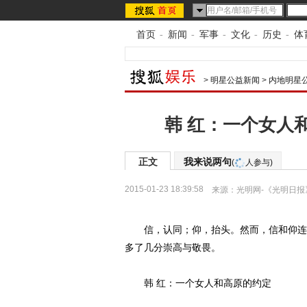
首页
-
新闻
-
军事
-
文化
-
历史
-
体
>
明星公益新闻
>
内地明星
韩 红：一个女人
正文
我来说两句
(
人参与)
2015-01-23 18:39:58
来源：
光明网-《光明日报
信，认同；仰，抬头。然而，信和仰连在
多了几分崇高与敬畏。
韩 红：一个女人和高原的约定