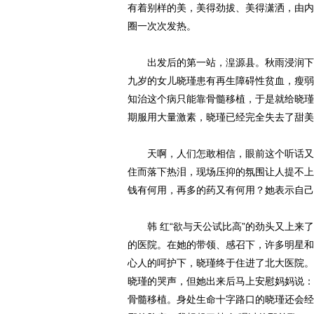
有着别样的美，美得劲拔、美得潇洒，由内
圈一次次发热。
出发后的第一站，湟源县。秋雨浸润下的
九岁的女儿晓瑾患有再生障碍性贫血，瘦弱
知治这个病只能靠骨髓移植，于是就给晓瑾
期服用大量激素，晓瑾已经完全失去了甜美
天啊，人们怎敢相信，眼前这个听话又可爱
住而落下热泪，现场压抑的氛围让人提不上
钱有何用，再多的药又有何用？她表示自己
韩 红“欲与天公试比高”的劲头又上来了
的医院。在她的带领、感召下，许多明星和
心人的呵护下，晓瑾终于住进了北大医院。
晓瑾的哭声，但她出来后马上安慰妈妈说：
骨髓移植。身处生命十字路口的晓瑾还会经