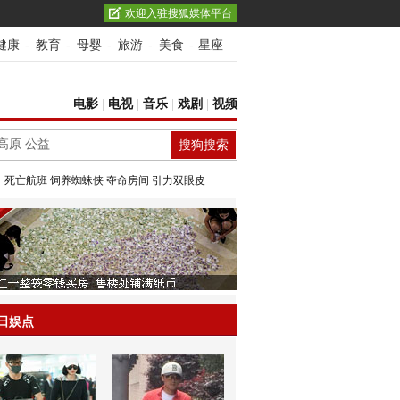
欢迎入驻搜狐媒体平台
健康
-
教育
-
母婴
-
旅游
-
美食
-
星座
电影
|
电视
|
音乐
|
戏剧
|
视频
：
死亡航班
饲养蜘蛛侠
夺命房间
引力双眼皮
日娱点