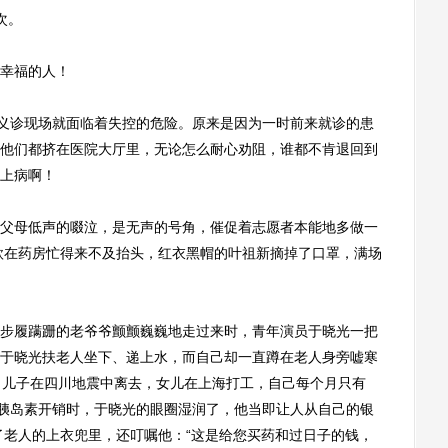
次。
幸福的人！
义诊现场就面临着失控的危险。原来是因为一时前来就诊的患
他们都挤在医院大厅里，无论怎么耐心劝阻，谁都不肯退回到
上病啊！
母低声的啜泣，是无声的号角，催促着志愿者本能地多做一
欣在药房忙得来不及抬头，红衣黑帽的叶祖新摘掉了口罩，满场
履蹒跚的老爷爷颤颤巍巍地走过来时，青年演员于晓光一把
于晓光扶老人坐下、递上水，而自己却一直蹲在老人身旁嘘寒
，儿子在四川地震中离去，女儿在上海打工，自己每个月只有
的胰岛素开销时，于晓光的眼圈湿润了，他当即让人从自己的银
进了老人的上衣兜里，还叮嘱他：“这是给您买药和过日子的钱，