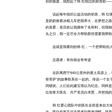
邪的脸庞，我想起了韩 红唱过的那首歌——
说起每年组织公益活动的初衷，韩 红哽
是奶奶推着冰棍儿车把我养大，在梦想之路
的喜爱，老百姓让我拥有了名和利，但我独
头之日，我一定尽全力帮助那些需要我帮助
这就是我看到的韩 红，一个把帮助别人
志愿者：有你就会有奇迹
在距离西宁940公里外的黄土高原上，
骨菩萨”的故事联系在一起的。传说一个女
同锁状。人们在此建宝塔以为纪念。同样是
位加拿大医生、共产党员白求恩，并把他的
韩 红爱心团队中的医生全部是来自大城
次，医疗专家不远千里来到青海湖畔，就是