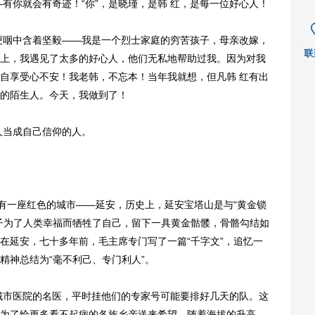
有你就会有奇迹！“你”，是晓瑾，是韩 红，是每一位好心人！
咽中含着坚毅——我是一个烈士家庭的穷苦孩子，母亲改嫁，
上，我遇见了太多的好心人，他们无私地帮助过我。因为对我
自享受心不安！我老韩，不忘本！当年我就想，但凡韩 红有出
的陌生人。今天，我做到了！
当成自己信仰的人。
有一座红色的城市——延安，历史上，延安宝塔山是与“黄金锁
子为了人类幸福而牺牲了自己，留下一具黄金骷髅，骨骼勾结如
在延安，七十多年前，毛主席专门写了一篇“千字文”，追忆一
精神总结为“毫不利己、专门利人”。
市医院的名医，平时挂他们的专家号可能要排好几天的队。这
为了给更多看不起病的各族乡亲送来希望。随着海拔的升高，