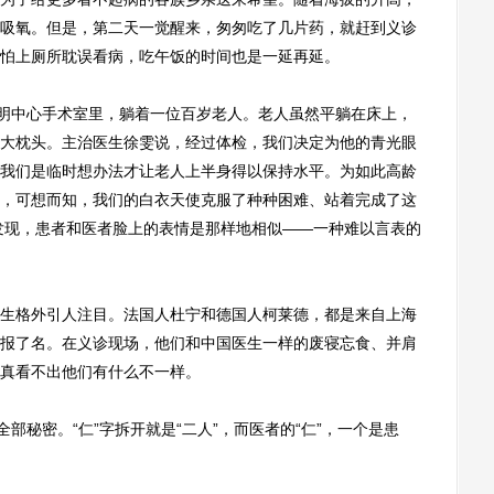
吸氧。但是，第二天一觉醒来，匆匆吃了几片药，就赶到义诊
怕上厕所耽误看病，吃午饭的时间也是一延再延。
明中心手术室里，躺着一位百岁老人。老人虽然平躺在床上，
大枕头。主治医生徐雯说，经过体检，我们决定为他的青光眼
我们是临时想办法才让老人上半身得以保持水平。为如此高龄
，可想而知，我们的白衣天使克服了种种困难、站着完成了这
发现，患者和医者脸上的表情是那样地相似——一种难以言表的
格外引人注目。法国人杜宁和德国人柯莱德，都是来自上海
报了名。在义诊现场，他们和中国医生一样的废寝忘食、并肩
真看不出他们有什么不一样。
秘密。“仁”字拆开就是“二人”，而医者的“仁”，一个是患