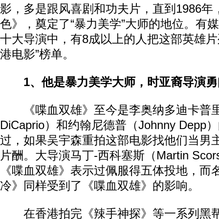
影，多是跟风喜剧和功夫片，直到1986年
色》，奠定了“暴力美学”大师的地位。有
十大导演中，有8成以上的人把这部英雄片
港电影”榜单。
1、他是暴力美学大师，时亚裔导演
《喋血双雄》至今是李奥纳多迪卡普里奥（L
DiCaprio）和约翰尼德普（Johnny De
过，如果吴宇森重拍这部电影找他们当男
片酬。大导演马丁-西科塞斯（Martin Sco
《喋血双雄》表示过佩服得五体投地，而
冷》同样受到了《喋血双雄》的影响。
在香港拍完《辣手神探》等一系列黑帮