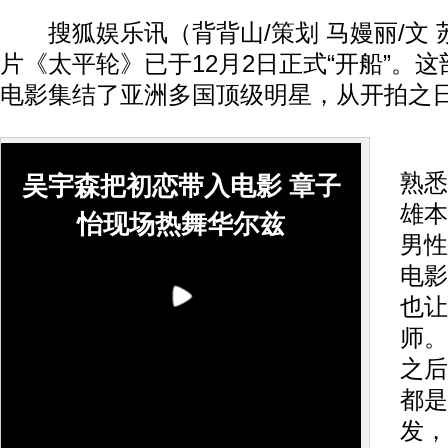
搜狐娱乐讯（背背山/策划 马嫚丽/文 
片《太平轮》已于12月2日正式“开船”。
电影集结了亚洲多国顶级明星，从开拍之
吴
熟悉
吴宇森把初恋带入电影 章子
雄本
怡现场热舞华尔兹
男性
电影
也让
师。
之后
都是
发，