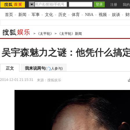
注册
我的
首页
-
新闻
-
军事
-
文化
-
历史
-
体育
-
NBA
-
视频
-
娱谈
-
财
>
《太平轮》
>
《太平轮》新闻
吴宇森魅力之谜：他凭什么搞
正文
我来说两句
(
人参与)
2014-12-01 21:15:31
来源：
搜狐娱乐