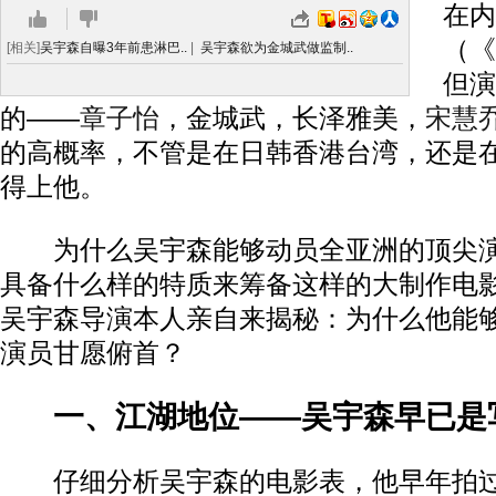
在内
（《
[相关]
吴宇森自曝3年前患淋巴..
|
吴宇森欲为金城武做监制..
但演
的——
章子怡
，金城武，长泽雅美，
宋慧
的高概率，不管是在日韩香港台湾，还是
得上他。
为什么吴宇森能够动员全亚洲的顶尖演
具备什么样的特质来筹备这样的大制作电
吴宇森导演本人亲自来揭秘：为什么他能
演员甘愿俯首？
一、江湖地位——吴宇森早已是
仔细分析吴宇森的电影表，他早年拍过