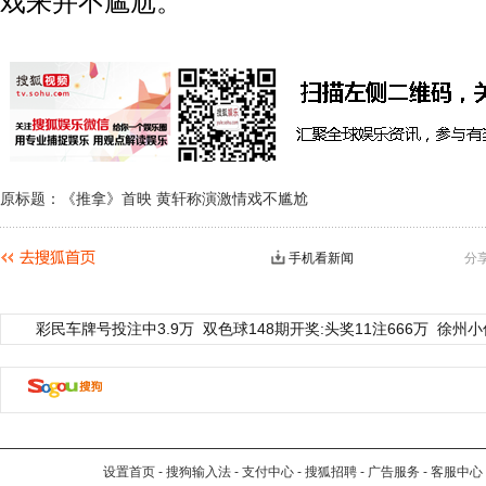
戏来并不尴尬。
原标题：《推拿》首映 黄轩称演激情戏不尴尬
手机看新闻
分
彩民车牌号投注中3.9万
双色球148期开奖:头奖11注666万
徐州小
设置首页
-
搜狗输入法
-
支付中心
-
搜狐招聘
-
广告服务
-
客服中心