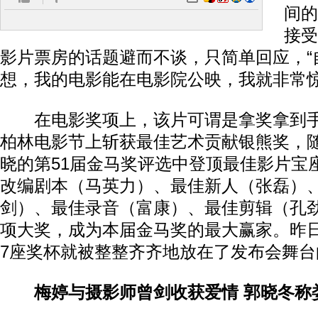
间的
接受
影片票房的话题避而不谈，只简单回应，“
想，我的电影能在电影院公映，我就非常惊
在电影奖项上，该片可谓是拿奖拿到手
柏林电影节上斩获最佳艺术贡献银熊奖，随
晓的第51届金马奖评选中登顶最佳影片宝
改编剧本（马英力）、最佳新人（张磊）
剑）、最佳录音（富康）、最佳剪辑（孔劲
项大奖，成为本届金马奖的最大赢家。昨
7座奖杯就被整整齐齐地放在了发布会舞台
梅婷与摄影师曾剑收获爱情 郭晓冬称