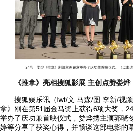
24号，娄烨《推拿》剧组主创在京举办了庆功兼首映仪式。（点击
《推拿》亮相搜狐影展 主创点赞娄烨
搜狐娱乐讯（lwt/文 马森/图 李新/视
拿》刚在第51届金马奖上获得6项大奖，2
举办了庆功兼首映仪式，娄烨携主演郭晓
婷等分享了获奖心得，并畅谈这部电影的