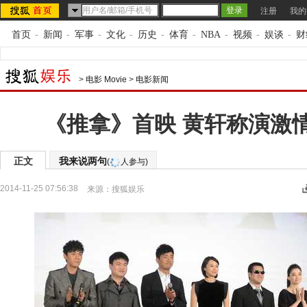
注册
我的
首页
-
新闻
-
军事
-
文化
-
历史
-
体育
-
NBA
-
视频
-
娱谈
-
财
>
电影 Movie
>
电影新闻
《推拿》首映 黄轩称演激
正文
我来说两句
(
人参与)
2014-11-25 07:56:38
来源：
搜狐娱乐